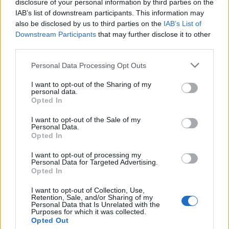
Δείτε επίσης
disclosure of your personal information by third parties on the
IAB’s list of downstream participants. This information may
also be disclosed by us to third parties on the
IAB’s List of
Downstream Participants
that may further disclose it to other
third parties.
Personal Data Processing Opt Outs
I want to opt-out of the Sharing of my
personal data.
Opted In
I want to opt-out of the Sale of my
Personal Data.
Opted In
I want to opt-out of processing my
Μουσική
Personal Data for Targeted Advertising.
Opted In
Η Μουσική Βιομηχανία το 2026: Από τη
I want to opt-out of Collection, Use,
στρατηγική της αφθονίας στη συστημική
Retention, Sale, and/or Sharing of my
εντροπία
Personal Data that Is Unrelated with the
Purposes for which it was collected.
Opted Out
26.05.26