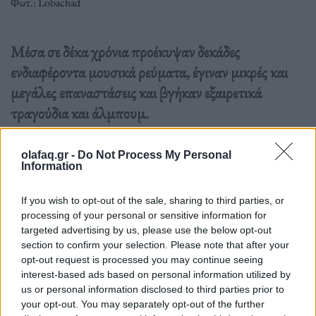
Φωτ.: Lobachad
Μέσα σε δέκα χρόνια προέκυψαν δεκάδες
ενδιαφέροντα μουσικά ρεύματα, έγιναν μικρές και
μεγάλες επαναστάσεις και βγήκαν εξαιρετικά
τραγούδια και άλμπουμ.
Διαβάστε περισσότερα
→
olafaq.gr -
Do Not Process My Personal
Information
If you wish to opt-out of the sale, sharing to third parties, or
processing of your personal or sensitive information for
Δημοσιεύθηκε σε
Μουσική
|
Tagged
δεκαετία '90
,
Μουσική
targeted advertising by us, please use the below opt-out
section to confirm your selection. Please note that after your
opt-out request is processed you may continue seeing
interest-based ads based on personal information utilized by
us or personal information disclosed to third parties prior to
your opt-out. You may separately opt-out of the further