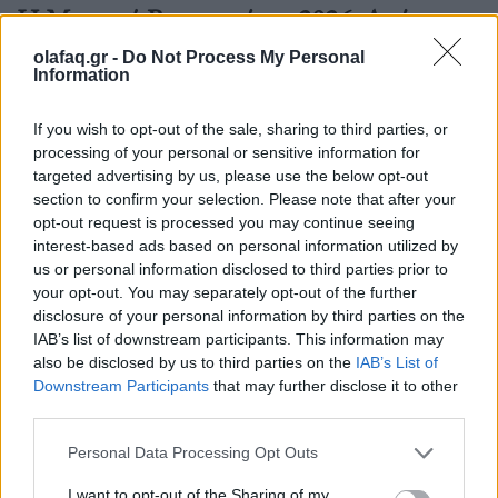
Η Μουσική Βιομηχανία το 2026: Από τη
στρατηγική της αφθονίας στη συστημική
olafaq.gr -
Do Not Process My Personal
εντροπία
Information
26.05.26
If you wish to opt-out of the sale, sharing to third parties, or
processing of your personal or sensitive information for
Καθώς η μουσική αγορά του 2026 επιταχύνει με εκρηκτικές
targeted advertising by us, please use the below opt-out
κυκλοφορίες και AI uploads, όλο και περισσότερες εταιρείες
section to confirm your selection. Please note that after your
opt-out request is processed you may continue seeing
αντιμετωπίζουν υπερφόρτωση δεδομένων, αλλά, σύμφωνα με
interest-based ads based on personal information utilized by
τον Matt Jacoby, λύσεις υπάρχο
us or personal information disclosed to third parties prior to
your opt-out. You may separately opt-out of the further
disclosure of your personal information by third parties on the
IAB’s list of downstream participants. This information may
also be disclosed by us to third parties on the
IAB’s List of
Downstream Participants
that may further disclose it to other
third parties.
Personal Data Processing Opt Outs
I want to opt-out of the Sharing of my