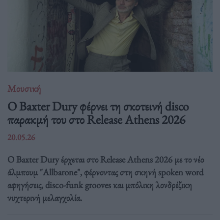
Μουσική
Ο Baxter Dury φέρνει τη σκοτεινή disco
παρακμή του στο Release Athens 2026
20.05.26
Ο Baxter Dury έρχεται στο Release Athens 2026 με το νέο
άλμπουμ "Allbarone", φέρνοντας στη σκηνή spoken word
αφηγήσεις, disco-funk grooves και μπόλικη λονδρέζικη
νυχτερινή μελαγχολία.