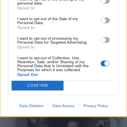
personal data.
Opted In
I want to opt-out of the Sale of my
Μουσική
Personal Data.
Opted In
Η Anna von Hausswolff στο Release
Athens 2026 για μια λειτουργία σκοταδιού
I want to opt-out of processing my
Personal Data for Targeted Advertising.
και ομορφιάς
Opted In
21.05.26
I want to opt-out of Collection, Use,
Retention, Sale, and/or Sharing of my
Personal Data that Is Unrelated with the
Purposes for which it was collected.
Με αφορμή την εμφάνισή της στο Release Athens 2026,
Opted Out
εξερευνούμε τον σκοτεινό και καθηλωτικό κόσμο της Anna
von Hausswolff, από το "Dead Magic" μέχρι το τελευταίο
CONFIRM
της gothic art-pop σύμπαν.
Data Deletion
Data Access
Privacy Policy