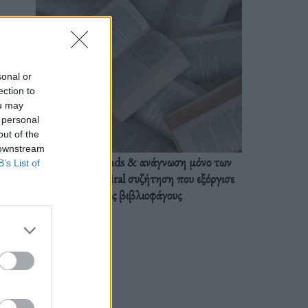
sonal or
ection to
ou may
 personal
out of the
 downstream
BookTok trends & ανάγνωση μόνο των
B’s List of
διαλόγων: Η viral συζήτηση που εξόργισε
τους βιβλιοφάγους