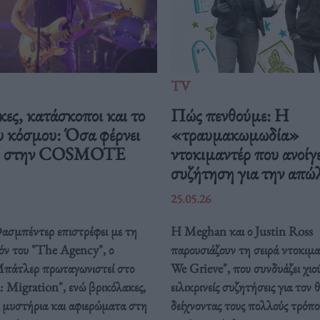
TV
ες, κατάσκοποι και το
Πώς πενθούμε: Η
υ κόσμου: Όσα φέρνει
«τραυμακωμωδία»
ιος στην COSMOTE
ντοκιμαντέρ που ανοίγε
συζήτηση για την απώ
25.05.26
σμπέντερ επιστρέφει με τη
Η Meghan και ο Justin Ross
όν του "The Agency", ο
παρουσιάζουν τη σειρά ντοκι
πάτλερ πρωταγωνιστεί στο
We Grieve", που συνδυάζει χιο
 Migration", ενώ βρικόλακες,
ειλικρινείς συζητήσεις για τον 
 μυστήρια και αφιερώματα στη
δείχνοντας τους πολλούς τρόπο