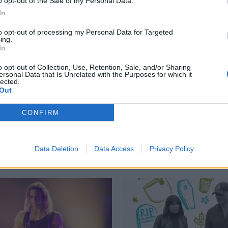
o opt-out of the Sale of my Personal Data.
περισσότερα
→
In
to opt-out of processing my Personal Data for Targeted
ing.
In
o opt-out of Collection, Use, Retention, Sale, and/or Sharing
n
,
Maya Rudolph
,
Murderville Murder Mystery
,
Netfix
ersonal Data that Is Unrelated with the Purposes for which it
lected.
Out
CONFIRM
Δείτε επίσης
Data Deletion
Data Access
Privacy Policy