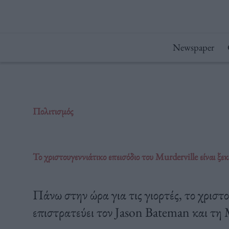
Μετάβαση
στο
περιεχόμενο
Newspaper
Πολιτισμός
Το χριστουγεννιάτικο επεισόδιο του Murderville είναι ξε
Πάνω στην ώρα για τις γιορτές, το χριστ
επιστρατεύει τον Jason Bateman και τη