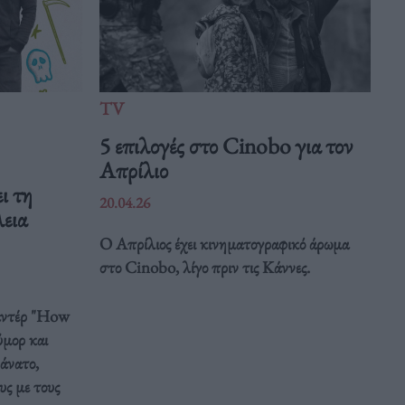
TV
5 επιλογές στο Cinobo για τον
Απρίλιο
ι τη
20.04.26
λεια
Ο Απρίλιος έχει κινηματογραφικό άρωμα
στο Cinobo, λίγο πριν τις Κάννες.
μαντέρ "How
ύμορ και
θάνατο,
υς με τους