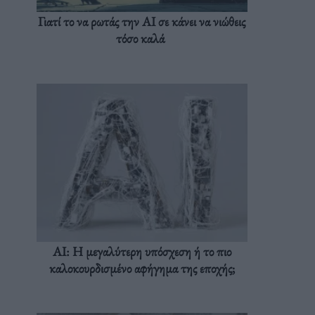
Γιατί το να ρωτάς την AI σε κάνει να νιώθεις
τόσο καλά
AI: Η μεγαλύτερη υπόσχεση ή το πιο
καλοκουρδισμένο αφήγημα της εποχής;