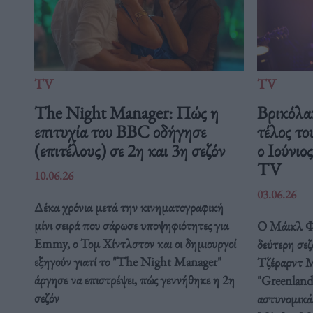
TV
TV
The Night Manager: Πώς η
Βρικόλακ
επιτυχία του BBC οδήγησε
τέλος το
(επιτέλους) σε 2η και 3η σεζόν
ο Ιούν
TV
10.06.26
03.06.26
Δέκα χρόνια μετά την κινηματογραφική
μίνι σειρά που σάρωσε υποψηφιότητες για
Ο Μάικλ Φα
Emmy, ο Τομ Χίντλστον και οι δημιουργοί
δεύτερη σεζ
εξηγούν γιατί το "The Night Manager"
Τζέραρντ Μ
άργησε να επιστρέψει, πώς γεννήθηκε η 2η
"Greenland:
σεζόν
αστυνομικά