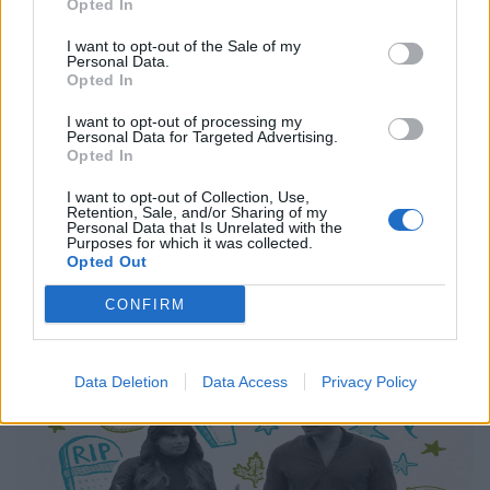
Opted In
TV
I want to opt-out of the Sale of my
Personal Data.
Βρικόλακες, κατάσκοποι και το τέλος του
Opted In
κόσμου: Όσα φέρνει ο Ιούνιος στην
I want to opt-out of processing my
COSMOTE TV
Personal Data for Targeted Advertising.
Opted In
03.06.26
I want to opt-out of Collection, Use,
Retention, Sale, and/or Sharing of my
Ο Μάικλ Φασμπέντερ επιστρέφει με τη δεύτερη σεζόν του
Personal Data that Is Unrelated with the
Purposes for which it was collected.
"The Agency", ο Τζέραρντ Μπάτλερ πρωταγωνιστεί στο
Opted Out
"Greenland: Migration", ενώ βρικόλακες, αστυνομικά
μυστήρια και αφιερώματα στη Μέριλιν Μονρόε κ
CONFIRM
Data Deletion
Data Access
Privacy Policy