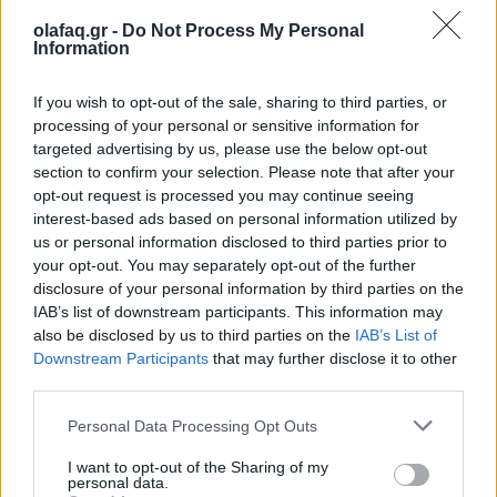
BBC οδήγησε (επιτέλους) σε 2η και 3η σεζόν
olafaq.gr -
Do Not Process My Personal
Information
10.06.26
If you wish to opt-out of the sale, sharing to third parties, or
Δέκα χρόνια μετά την κινηματογραφική μίνι σειρά που
processing of your personal or sensitive information for
σάρωσε υποψηφιότητες για Emmy, ο Τομ Χίντλστον και οι
targeted advertising by us, please use the below opt-out
δημιουργοί εξηγούν γιατί το "The Night Manager" άργησε να
section to confirm your selection. Please note that after your
opt-out request is processed you may continue seeing
επιστρέψει, πώς γεννήθηκε η 2η σεζόν
interest-based ads based on personal information utilized by
us or personal information disclosed to third parties prior to
your opt-out. You may separately opt-out of the further
disclosure of your personal information by third parties on the
IAB’s list of downstream participants. This information may
also be disclosed by us to third parties on the
IAB’s List of
Downstream Participants
that may further disclose it to other
third parties.
Personal Data Processing Opt Outs
I want to opt-out of the Sharing of my
personal data.