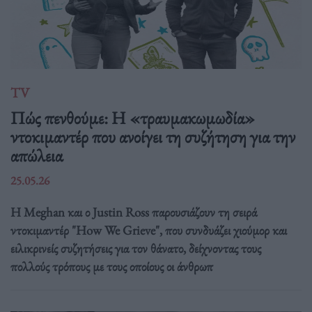
TV
Πώς πενθούμε: Η «τραυμακωμωδία»
ντοκιμαντέρ που ανοίγει τη συζήτηση για την
απώλεια
25.05.26
Η Meghan και ο Justin Ross παρουσιάζουν τη σειρά
ντοκιμαντέρ "How We Grieve", που συνδυάζει χιούμορ και
ειλικρινείς συζητήσεις για τον θάνατο, δείχνοντας τους
πολλούς τρόπους με τους οποίους οι άνθρωπ