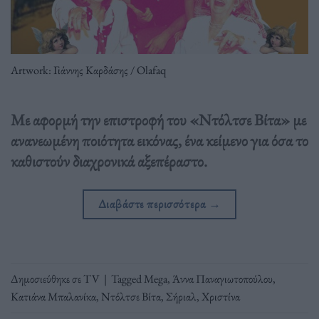
Artwork: Γιάννης Καρδάσης / Olafaq
Με αφορμή την επιστροφή του «Ντόλτσε Βίτα» με
ανανεωμένη ποιότητα εικόνας, ένα κείμενο για όσα το
καθιστούν διαχρονικά αξεπέραστο.
Διαβάστε περισσότερα
→
Δημοσιεύθηκε σε
TV
|
Tagged
Mega
,
Άννα Παναγιωτοπούλου
,
Κατιάνα Μπαλανίκα
,
Ντόλτσε Βίτα
,
Σήριαλ
,
Χριστίνα