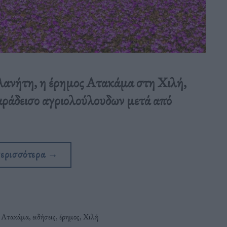
 πλανήτη, η έρημος Ατακάμα στη Χιλή,
ράδεισο αγριολούλουδων μετά από
περισσότερα
→
,
Ατακάμα
,
ειδήσεις
,
έρημος
,
Χιλή