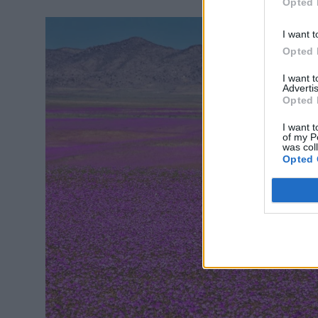
Opted 
I want t
Opted 
I want 
Advertis
Opted 
I want t
of my P
was col
Opted 