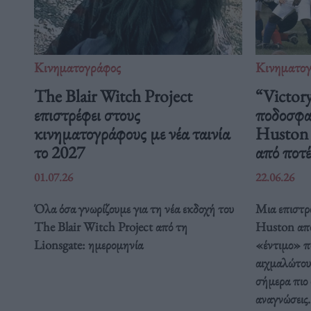
Κινηματογράφος
Κινηματο
The Blair Witch Project
“Victory
επιστρέφει στους
ποδοσφαι
κινηματογράφους με νέα ταινία
Huston μ
το 2027
από ποτέ
01.07.26
22.06.26
Όλα όσα γνωρίζουμε για τη νέα εκδοχή του
Μια επιστρ
The Blair Witch Project από τη
Huston απο
Lionsgate: ημερομηνία
«έντιμο» π
αιχμαλώτου
σήμερα πιο 
αναγνώσεις.