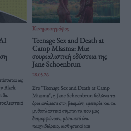
Κινηματογράφος
 AI
Teenage Sex and Death at
Camp Miasma: Μια
άση
σουρεαλιστική οδύσσεια της
Jane Schoenbrun
28.05.26
τάσσεται ως
ην Black
Στο "Teenage Sex and Death at Camp
ι θα
Miasma", η Jane Schoenbrun θολώνει τα
ποκλειστικά
όρια ανάμεσα στη βιωμένη εμπειρία και τα
μυθοπλαστικά σύμπαντα που μας
διαμορφώνουν, μέσα από ένα
παιχνιδιάρικο, αισθησιακό και