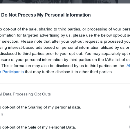
-
Do Not Process My Personal Information
to opt-out of the sale, sharing to third parties, or processing of your per
formation for targeted advertising by us, please use the below opt-out s
r selection. Please note that after your opt-out request is processed y
eing interest-based ads based on personal information utilized by us or
disclosed to third parties prior to your opt-out. You may separately opt-
losure of your personal information by third parties on the IAB’s list of
. This information may also be disclosed by us to third parties on the
IA
Participants
that may further disclose it to other third parties.
ορία των σημαντικότερων μουσικών
αι μια ελληνική) ταινίες που αξίζει να δει
l Data Processing Opt Outs
o opt-out of the Sharing of my personal data.
In
περισσότερα
→
o opt-out of the Sale of my Personal Data.