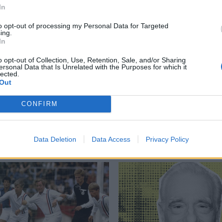
In
to opt-out of processing my Personal Data for Targeted
ing.
In
het Baker
,
Joy Division
,
Kurt Cobain
,
Leonard Cohen
,
Pulp
,
punk-
ική
,
Ντοκιμαντέρ
o opt-out of Collection, Use, Retention, Sale, and/or Sharing
ersonal Data that Is Unrelated with the Purposes for which it
lected.
Out
CONFIRM
Δείτε επίσης
Data Deletion
Data Access
Privacy Policy