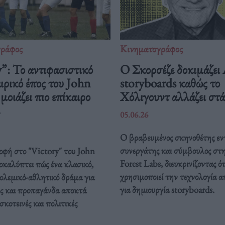
γράφος
Κινηματογράφος
”: Το αντιφασιστικό
Ο Σκορσέζε δοκιμάζει
ρικό έπος του John
storyboards καθώς το
οιάζει πιο επίκαιρο
Χόλιγουντ αλλάζει στ
05.06.26
Ο βραβευμένος σκηνοθέτης εν
συνεργάτης και σύμβουλος στ
οφή στο "Victory" του John
Forest Labs, διευκρινίζοντας ότ
καλύπτει πώς ένα κλασικό,
χρησιμοποιεί την τεχνολογία α
ολεμικό-αθλητικό δράμα για
για δημιουργία storyboards.
ς και προπαγάνδα αποκτά
σκοτεινές και πολιτικές