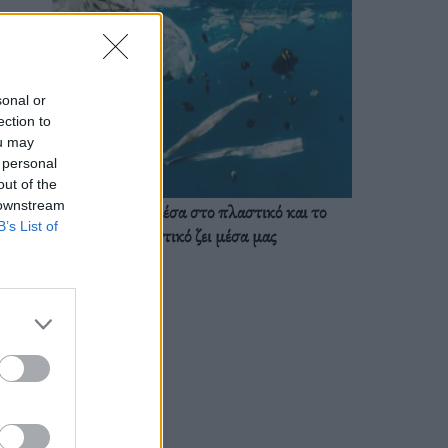
sonal or
ection to
ou may
 personal
out of the
 downstream
Ζούμε ήδη μέσα στο πλαστικό και το
B’s List of
πλαστικό ζει μέσα μας