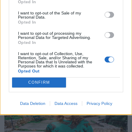
Opted In
Θέατρο
I want to opt-out of the Sale of my
Personal Data.
Η Φένια Αποστόλου και το σκοτεινό
Opted In
παραμύθι του “Αποτυπώματος”
I want to opt-out of processing my
Personal Data for Targeted Advertising.
10.12.25
Opted In
Με το "Αποτύπωμα", η Φένια Αποστόλου δημιουργεί έναν
I want to opt-out of Collection, Use,
Retention, Sale, and/or Sharing of my
σκοτεινό, ποιητικό χώρο όπου η γυναικεία εικόνα αποτινάσσει
Personal Data that Is Unrelated with the
Purposes for which it was collected.
τις παραμορφώσεις του χρόνου και ξαναβρίσκει τη φωνή της
Opted Out
μέσα από την κίνηση, τη σιωπή
CONFIRM
Data Deletion
Data Access
Privacy Policy