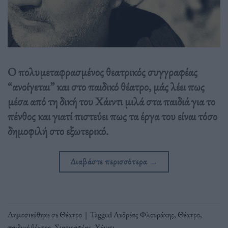
O πολυμεταφρασμένος θεατρικός συγγραφέας
“ανοίγεται” και στο παιδικό θέατρο, μάς λέει πως
μέσα από τη δική του Χάιντι μιλά στα παιδιά για το
πένθος και γιατί πιστεύει πως τα έργα του είναι τόσο
δημοφιλή στο εξωτερικό.
Διαβάστε περισσότερα
→
Δημοσιεύθηκε σε
Θέατρο
|
Tagged
Ανδρέας Φλουράκης
,
Θέατρο
,
παιδικό θέατρο
,
Συγγραφέας
,
Χάιντι