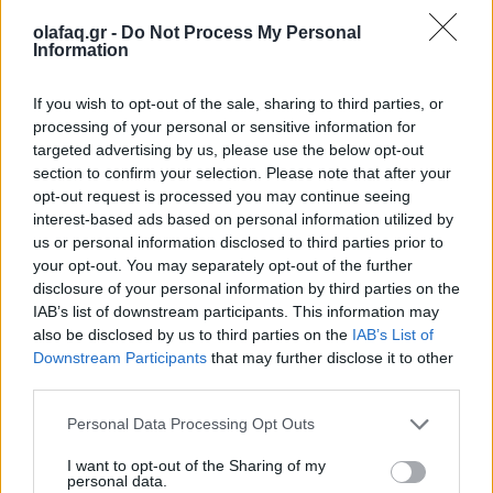
Στο “Θηριοτροφείο” το όνειρο ξεθωριάζει
olafaq.gr -
Do Not Process My Personal
Information
αλλά οι ρόλοι αρνούνται να πεθάνουν
23.03.26
If you wish to opt-out of the sale, sharing to third parties, or
processing of your personal or sensitive information for
Ένα σπίτι γεμάτο ρόλους που δεν λένε να σβήσουν. Το
targeted advertising by us, please use the below opt-out
section to confirm your selection. Please note that after your
"Θηριοτροφείο" του Δημήτρη Τσεκούρα μετατρέπει το όνειρο
opt-out request is processed you may continue seeing
σε παγίδα και το παράλογο σε καθρέφτη.
interest-based ads based on personal information utilized by
us or personal information disclosed to third parties prior to
your opt-out. You may separately opt-out of the further
disclosure of your personal information by third parties on the
IAB’s list of downstream participants. This information may
also be disclosed by us to third parties on the
IAB’s List of
Downstream Participants
that may further disclose it to other
third parties.
Personal Data Processing Opt Outs
I want to opt-out of the Sharing of my
personal data.