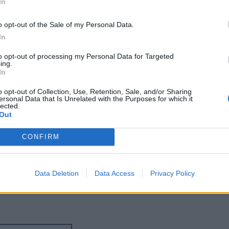
In
o opt-out of the Sale of my Personal Data.
In
to opt-out of processing my Personal Data for Targeted
ing.
In
o opt-out of Collection, Use, Retention, Sale, and/or Sharing
ersonal Data that Is Unrelated with the Purposes for which it
lected.
Out
CONFIRM
Data Deletion
Data Access
Privacy Policy
ράκη “ανεβαίνει” στη σκηνή από τις 29