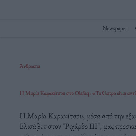
Μετάβαση
στο
περιεχόμενο
Newspaper
Άνθρωποι
Η Μαρία Καρακίτσου στο Olafaq: «Το θέατρο είναι αντ
Η Μαρία Καρακίτσου, μέσα από την εξαιρ
Ελισάβετ στον "Ριχάρδο III", μας προσκαλ