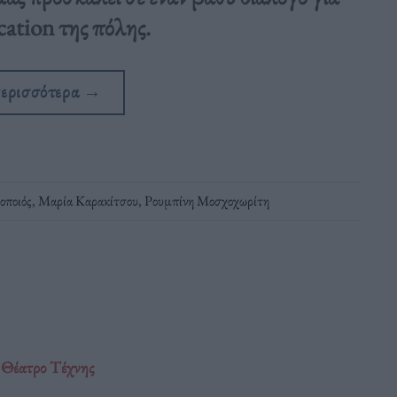
ication της πόλης.
περισσότερα
→
οποιός
,
Μαρία Καρακίτσου
,
Ρουμπίνη Μοσχοχωρίτη
ο Θέατρο Τέχνης