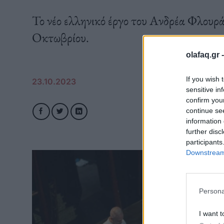
Το νέο ελληνικό έργο του Ανδρέα Φλουρά
Οκτωβρίου.
olafaq.gr 
If you wish 
23.10.2023
sensitive in
confirm you
continue se
information 
further disc
participants
Downstream 
Persona
I want t