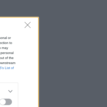
sonal or
ection to
ou may
 personal
out of the
 downstream
B’s List of