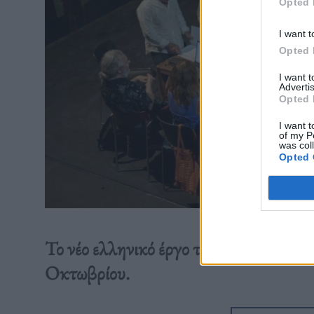
Opted 
I want t
Opted 
I want 
Advertis
Opted 
I want t
of my P
was col
Opted 
Το νέο ελληνικό έργο του Ανδρέα Φλου
Οκτωβρίου.