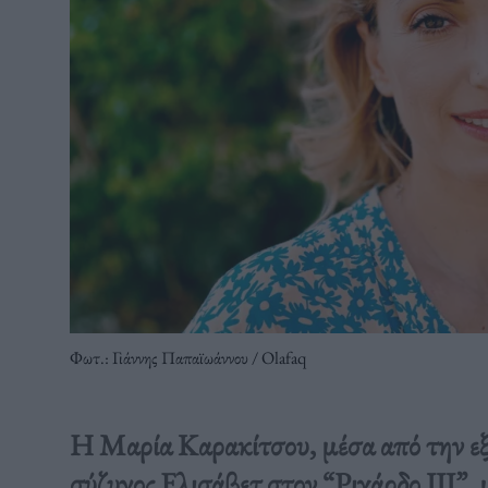
Φωτ.: Γιάννης Παπαϊωάννου / Olafaq
Η Μαρία Καρακίτσου, μέσα από την εξα
σύζυγος Ελισάβετ στον “Ριχάρδο III”, 