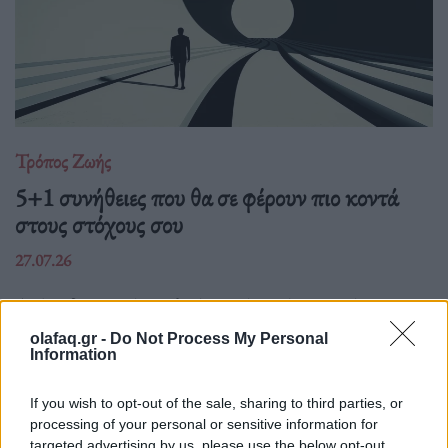
Τρόπος Ζωής
5+1 συνήθειες που θα σε φέρουν πιο κοντά
στους στόχους σου
27.07.26
Από τη δημιουργία σταθερής ρουτίνας μέχρι τη μείωση των
περισπασμών, η αυτοπειθαρχία είναι το κλειδί για τη συνέπεια,
olafaq.gr -
Do Not Process My Personal
την προσωπική ανάπτυξη και την επίτευξη κάθε σημαντικού
Information
στόχου.
If you wish to opt-out of the sale, sharing to third parties, or
processing of your personal or sensitive information for
targeted advertising by us, please use the below opt-out