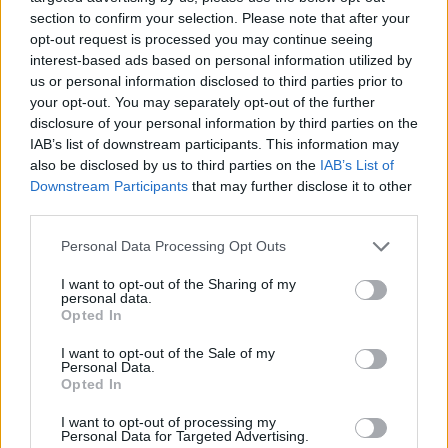
section to confirm your selection. Please note that after your
opt-out request is processed you may continue seeing
interest-based ads based on personal information utilized by
us or personal information disclosed to third parties prior to
your opt-out. You may separately opt-out of the further
disclosure of your personal information by third parties on the
IAB’s list of downstream participants. This information may
also be disclosed by us to third parties on the
IAB’s List of
Downstream Participants
that may further disclose it to other
third parties.
Τρόπος Ζωής
Personal Data Processing Opt Outs
Η πιο σπάνια ανθρώπινη τέχνη σήμερα είναι
I want to opt-out of the Sharing of my
να ακούς
personal data.
Opted In
27.07.26
I want to opt-out of the Sale of my
Personal Data.
Η αποξένωση της σύγχρονης ζωής δεν γεννιέται μόνο από τη
Opted In
μοναξιά, αλλά και από την απουσία ανθρώπων που μπορούν
I want to opt-out of processing my
πραγματικά να ακούσουν χωρίς να κρίνουν.
Personal Data for Targeted Advertising.