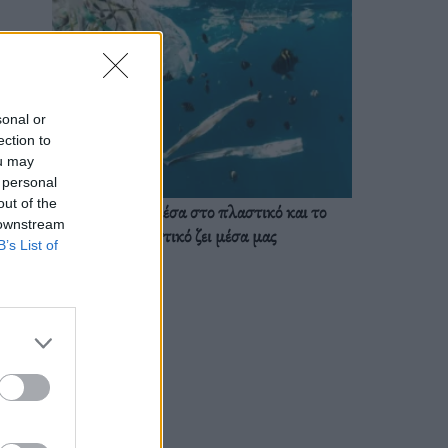
sonal or
ection to
ou may
 personal
out of the
Ζούμε ήδη μέσα στο πλαστικό και το
 downstream
πλαστικό ζει μέσα μας
B’s List of