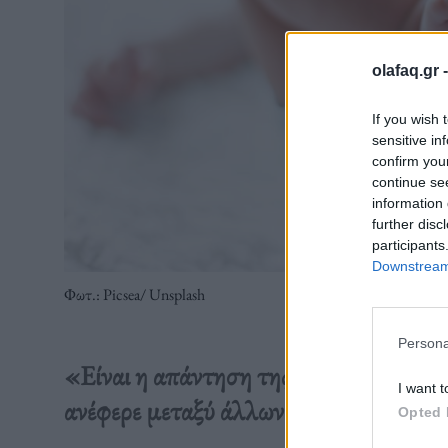
olafaq.gr 
If you wish 
sensitive in
confirm you
continue se
information 
further disc
participants
Downstream 
Φωτ.: Picsea/ Unsplash
Persona
«Είναι η απάντηση της κυβέρνησης βα
I want t
ανέφερε μεταξύ άλλων ο Κωστής Χατζ
Opted 