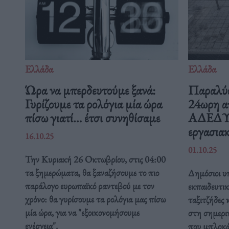
Ελλάδα
Ελλάδα
Ώρα να μπερδευτούμε ξανά:
Παραλύε
Γυρίζουμε τα ρολόγια μία ώρα
24ωρη α
πίσω γιατί… έτσι συνηθίσαμε
ΑΔΕΔΥ ε
εργασιακ
16.10.25
01.10.25
Την Κυριακή 26 Οκτωβρίου, στις 04:00
τα ξημερώματα, θα ξαναζήσουμε το πιο
Δημόσιοι υπ
παράλογο ευρωπαϊκό ραντεβού με τον
εκπαιδευτικ
χρόνο: θα γυρίσουμε τα ρολόγια μας πίσω
ταξιτζήδες 
μία ώρα, για να "εξοικονομήσουμε
στη σημερι
ενέργεια".
που μπλοκάρ