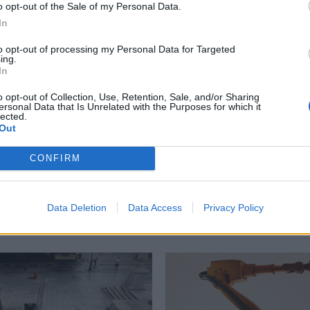
o opt-out of the Sale of my Personal Data.
περισσότερα
→
In
to opt-out of processing my Personal Data for Targeted
ing.
In
o opt-out of Collection, Use, Retention, Sale, and/or Sharing
ersonal Data that Is Unrelated with the Purposes for which it
επίδομα γέννησης
,
Μωρό
lected.
Out
CONFIRM
Δείτε επίσης
Data Deletion
Data Access
Privacy Policy