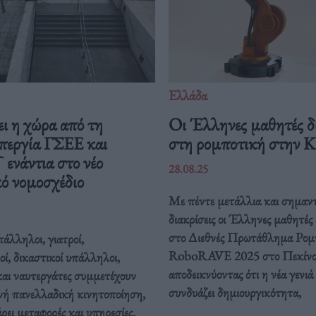
Ελλάδα
ι η χώρα από τη
Οι Έλληνες μαθητές δ
περγία ΓΣΕΕ και
στη ρομποτική στην 
νάντια στο νέο
28.08.25
ό νομοσχέδιο
Με πέντε μετάλλια και σημαντ
διακρίσεις οι Έλληνες μαθητές
στο Διεθνές Πρωτάθλημα Ρομ
άλληλοι, γιατροί,
RoboRAVE 2025 στο Πεκίνο
οί, δικαστικοί υπάλληλοι,
αποδεικνύοντας ότι η νέα γενιά
και ναυτεργάτες συμμετέχουν
συνδυάζει δημιουργικότητα,
νή πανελλαδική κινητοποίηση,
ει μεταφορές και υπηρεσίες.