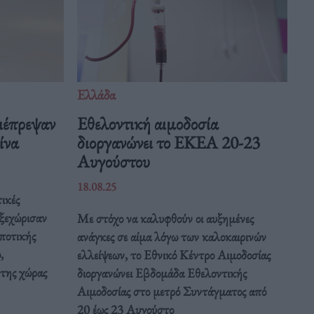
Ελλάδα
ιέπρεψαν
Eθελοντική αιμοδοσία
Κίνα
διοργανώνει το ΕΚΕΑ 20-23
Αυγούστου
18.08.25
ικές
 ξεχώρισαν
Με στόχο να καλυφθούν οι αυξημένες
ποτικής
ανάγκες σε αίμα λόγω των καλοκαιρινών
,
ελλείψεων, το Εθνικό Κέντρο Αιμοδοσίας
 της χώρας
διοργανώνει Εβδομάδα Εθελοντικής
Αιμοδοσίας στο μετρό Συντάγματος από
20 έως 23 Αυγούστο