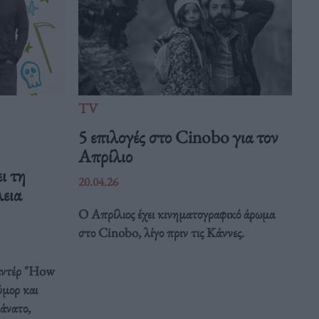
TV
5 επιλογές στο Cinobo για τον
Απρίλιο
ι τη
20.04.26
λεια
Ο Απρίλιος έχει κινηματογραφικό άρωμα
στο Cinobo, λίγο πριν τις Κάννες.
μαντέρ "How
ύμορ και
θάνατο,