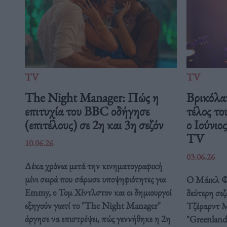
TV
TV
The Night Manager: Πώς η
Βρικόλακ
επιτυχία του BBC οδήγησε
τέλος το
(επιτέλους) σε 2η και 3η σεζόν
ο Ιούν
TV
10.06.26
03.06.26
Δέκα χρόνια μετά την κινηματογραφική
μίνι σειρά που σάρωσε υποψηφιότητες για
Ο Μάικλ Φα
Emmy, ο Τομ Χίντλστον και οι δημιουργοί
δεύτερη σεζ
εξηγούν γιατί το "The Night Manager"
Τζέραρντ Μ
άργησε να επιστρέψει, πώς γεννήθηκε η 2η
"Greenland: