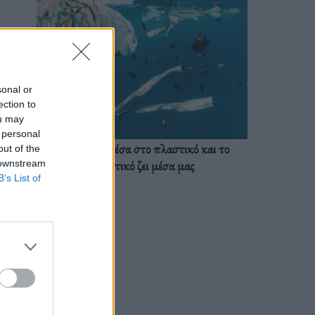
sonal or
ection to
ou may
 personal
Ζούμε ήδη μέσα στο πλαστικό και το
out of the
πλαστικό ζει μέσα μας
 downstream
B’s List of