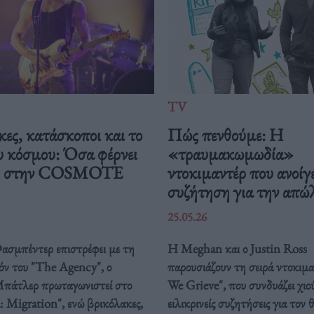
TV
ες, κατάσκοποι και το
Πώς πενθούμε: Η
υ κόσμου: Όσα φέρνει
«τραυμακωμωδία»
ιος στην COSMOTE
ντοκιμαντέρ που ανοίγε
συζήτηση για την απώ
25.05.26
σμπέντερ επιστρέφει με τη
Η Meghan και ο Justin Ross
όν του "The Agency", ο
παρουσιάζουν τη σειρά ντοκι
πάτλερ πρωταγωνιστεί στο
We Grieve", που συνδυάζει χιο
 Migration", ενώ βρικόλακες,
ειλικρινείς συζητήσεις για τον 