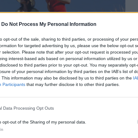
-
Do Not Process My Personal Information
to opt-out of the sale, sharing to third parties, or processing of your per
formation for targeted advertising by us, please use the below opt-out s
r selection. Please note that after your opt-out request is processed y
eing interest-based ads based on personal information utilized by us or
disclosed to third parties prior to your opt-out. You may separately opt-
losure of your personal information by third parties on the IAB’s list of
. This information may also be disclosed by us to third parties on the
IA
Participants
that may further disclose it to other third parties.
ίλερ “Am I Being Unreasonable?” του
l Data Processing Opt Outs
ρα για την γυναικεία φιλία στην μικρή
o opt-out of the Sharing of my personal data.
In