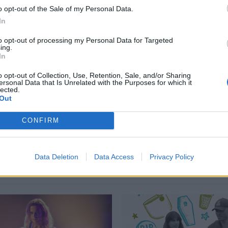
o opt-out of the Sale of my Personal Data.
In
περισσότερα
→
to opt-out of processing my Personal Data for Targeted
ing.
In
o opt-out of Collection, Use, Retention, Sale, and/or Sharing
ersonal Data that Is Unrelated with the Purposes for which it
,
Streaming
,
πλατφόρμα streaming
lected.
Out
CONFIRM
Δείτε επίσης
Data Deletion
Data Access
Privacy Policy