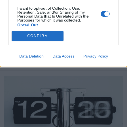
I want to opt-out of Collection, Use,
Retention, Sale, and/or Sharing of my
Personal Data that Is Unrelated with the
Δημοσιεύθηκε σε
Ελλάδα
|
Tagged
απεξάρτηση
,
ναρκωτικά
,
ρόδι
Purposes for which it was collected.
Opted Out
CONFIRM
Δείτε επίσης
Data Deletion
Data Access
Privacy Policy