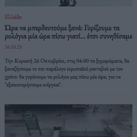
Ελλάδα
Ώρα να μπερδευτούμε ξανά: Γυρίζουμε τα
ρολόγια μία ώρα πίσω γιατί… έτσι συνηθίσαμε
16.10.25
Την Κυριακή 26 Οκτωβρίου, στις 04:00 τα ξημερώματα, θα
ξαναζήσουμε το πιο παράλογο ευρωπαϊκό ραντεβού με τον
χρόνο: θα γυρίσουμε τα ρολόγια μας πίσω μία ώρα, για να
"εξοικονομήσουμε ενέργεια".