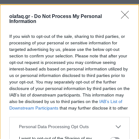
olafaq.gr -
Do Not Process My Personal
Information
Δημοσιεύθηκε σε
Περιβάλλον
|
Tagged
απειλούμενα είδη
,
Κασπία
Θάλασσα
,
φώκιες της Κασπίας
If you wish to opt-out of the sale, sharing to third parties, or
processing of your personal or sensitive information for
targeted advertising by us, please use the below opt-out
section to confirm your selection. Please note that after your
opt-out request is processed you may continue seeing
Δείτε επίσης
interest-based ads based on personal information utilized by
us or personal information disclosed to third parties prior to
your opt-out. You may separately opt-out of the further
disclosure of your personal information by third parties on the
IAB’s list of downstream participants. This information may
also be disclosed by us to third parties on the
IAB’s List of
Downstream Participants
that may further disclose it to other
third parties.
Personal Data Processing Opt Outs
I want to opt-out of the Sharing of my