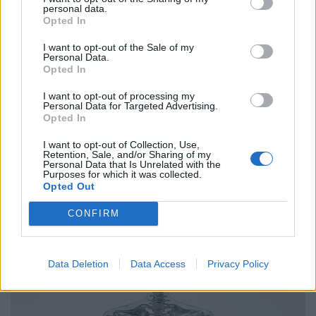
personal data.
Opted In
I want to opt-out of the Sale of my
Personal Data.
Περιβάλλον
Opted In
Η Ανταρκτική καταρρέει
I want to opt-out of processing my
Personal Data for Targeted Advertising.
25.05.26
Opted In
I want to opt-out of Collection, Use,
Ο παγετώνας Thwaites στην Ανταρκτική, γνωστός και ως
Retention, Sale, and/or Sharing of my
“Doomsday Glacier”, φαίνεται πως βρίσκεται πλέον ένα
Personal Data that Is Unrelated with the
Purposes for which it was collected.
βήμα πριν από τη διάλυση, με τους επιστήμονες να
Opted Out
προειδοποιούν για αλυσιδωτές επιπτώσεις στην
CONFIRM
Data Deletion
Data Access
Privacy Policy