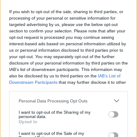
If you wish to opt-out of the sale, sharing to third parties, or
processing of your personal or sensitive information for
targeted advertising by us, please use the below opt-out
section to confirm your selection. Please note that after your
opt-out request is processed you may continue seeing
interest-based ads based on personal information utilized by
us or personal information disclosed to third parties prior to
your opt-out. You may separately opt-out of the further
disclosure of your personal information by third parties on the
IAB’s list of downstream participants. This information may
also be disclosed by us to third parties on the
IAB’s List of
Downstream Participants
that may further disclose it to other
Κινηματογράφος
third parties.
“Victory”: Το αντιφασιστικό ποδοσφαιρικό
Personal Data Processing Opt Outs
έπος του John Huston μοιάζει πιο επίκαιρο
I want to opt-out of the Sharing of my
από ποτέ
personal data.
Opted In
22.06.26
I want to opt-out of the Sale of my