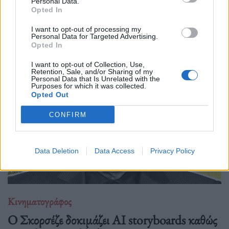
Personal Data.
Μια επιστροφή στο "Victory" του John Huston
Opted In
αποκαλύπτει πώς ένα κλασικό, «έντιμο» πολεμικό-αθλητικό
I want to opt-out of processing my
δράμα για αιχμαλώτους και προπαγάνδα αποκτά σήμερα πιο
Personal Data for Targeted Advertising.
Opted In
σκοτεινές και πολιτικές αναγνώσεις.
I want to opt-out of Collection, Use,
Retention, Sale, and/or Sharing of my
Personal Data that Is Unrelated with the
Purposes for which it was collected.
Opted Out
CONFIRM
Data Deletion
Data Access
Privacy Policy
Κινηματογράφος
Ο Σκορσέζε δοκιμάζει AI storyboards καθώς