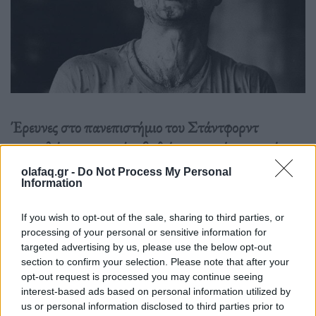
Έρευνες στο πανεπιστήμιο του Στάντφορντ
αποκαλύπτουν γιατί οι βαθιές αναπνοές μπορούν να
μας ηρεμήσουν.
olafaq.gr -
Do Not Process My Personal
Information
Διαβάστε περισσότερα
→
If you wish to opt-out of the sale, sharing to third parties, or
processing of your personal or sensitive information for
targeted advertising by us, please use the below opt-out
section to confirm your selection. Please note that after your
opt-out request is processed you may continue seeing
Δημοσιεύθηκε σε
Τρόπος Ζωής
|
Tagged
άγχος
,
ανάσα
,
εκπνοή
,
interest-based ads based on personal information utilized by
Επιστήμη
,
νευρώνες ρυθμού
,
Στρες
us or personal information disclosed to third parties prior to