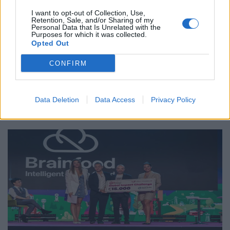
Τεχνολογία
I want to opt-out of Collection, Use,
Retention, Sale, and/or Sharing of my
Νέα εφαρμογή AI-συνοδός του Facebook για
Personal Data that Is Unrelated with the
Purposes for which it was collected.
δημιουργούς περιεχομένου
Opted Out
06.07.26
CONFIRM
Το Facebook επανασχεδιάζει το Creator Studio ως αυτόνομη
εφαρμογή με AI βοηθό: εξατομικευμένες.
Data Deletion
Data Access
Privacy Policy