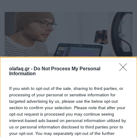
olafaq.gr -
Do Not Process My Personal
Information
Τεχνολογία
If you wish to opt-out of the sale, sharing to third parties, or
Νέα εφαρμογή AI-συνοδός του Facebook για
processing of your personal or sensitive information for
δημιουργούς περιεχομένου
targeted advertising by us, please use the below opt-out
section to confirm your selection. Please note that after your
06.07.26
opt-out request is processed you may continue seeing
interest-based ads based on personal information utilized by
Το Facebook επανασχεδιάζει το Creator Studio ως αυτόνομη
us or personal information disclosed to third parties prior to
your opt-out. You may separately opt-out of the further
εφαρμογή με AI βοηθό: εξατομικευμένες.