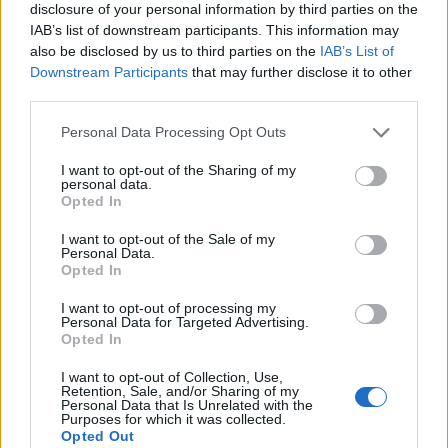
disclosure of your personal information by third parties on the
IAB’s list of downstream participants. This information may
also be disclosed by us to third parties on the
IAB’s List of
Downstream Participants
that may further disclose it to other
third parties.
Personal Data Processing Opt Outs
I want to opt-out of the Sharing of my
personal data.
Opted In
I want to opt-out of the Sale of my
Personal Data.
Opted In
Τεχνολογία
I want to opt-out of processing my
Ελληνική τεχνολογία διακρίνεται
Personal Data for Targeted Advertising.
Opted In
παγκοσμίως: Το Brainfood Cloud κατακτά
το Global Impact Award στο World Startup
I want to opt-out of Collection, Use,
Retention, Sale, and/or Sharing of my
Fest
Personal Data that Is Unrelated with the
Purposes for which it was collected.
Opted Out
30.06.26