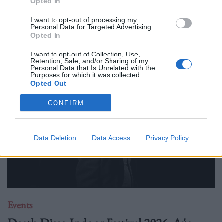
Opted In
Από hip hop live και disco DJs μέχρι γεύσεις που μοιάζουν να
I want to opt-out of processing my
Personal Data for Targeted Advertising.
βγήκαν από food market του Τόκιο ή καντίνα στις 3 το πρωί
Opted In
στο Μεξικό, το Thessaloniki Street Food Festival επιστρέφει
I want to opt-out of Collection, Use,
τον Μάιο και η πόλη ε
Retention, Sale, and/or Sharing of my
Personal Data that Is Unrelated with the
Purposes for which it was collected.
Opted Out
CONFIRM
Data Deletion
Data Access
Privacy Policy
Events