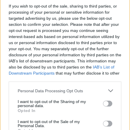
FutuReady Greece.
If you wish to opt-out of the sale, sharing to third parties, or
processing of your personal or sensitive information for
targeted advertising by us, please use the below opt-out
section to confirm your selection. Please note that after your
opt-out request is processed you may continue seeing
interest-based ads based on personal information utilized by
us or personal information disclosed to third parties prior to
your opt-out. You may separately opt-out of the further
disclosure of your personal information by third parties on the
IAB’s list of downstream participants. This information may
also be disclosed by us to third parties on the
IAB’s List of
Downstream Participants
that may further disclose it to other
third parties.
Events
Personal Data Processing Opt Outs
Thessaloniki Street Food Festival 2026:
I want to opt-out of the Sharing of my
personal data.
Πέντε μέρες γεμάτες street food και μουσική
Opted In
στη ΔΕΘ
I want to opt-out of the Sale of my
Personal Data.
18.05.26