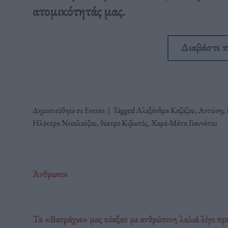
ατομικότητάς μας.
Διαβάστε 
Δημοσιεύθηκε σε
Events
|
Tagged
Αλεξάνδρα Καζάζου
,
Αντώνης 
Ηλέκτρα Νικολούζου
,
θέατρο Κιβωτός
,
Χαρά-Μάτα Γιαννάτου
Άνθρωποι
Τα «Βατράχια» μας κόαξαν με ανθρώπινη λαλιά λίγο πρ