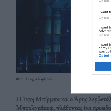
Opted 
I want t
Opted 
I want 
Advertis
Opted 
I want t
of my P
was col
Opted 
Φωτ.: Yiorgos Kaplanidis
Η Έφη Μπίρμπα και ο Άρης Σερβετάλη
Μπουλγκάκοφ, πλάθοντας ένα προειδοπ