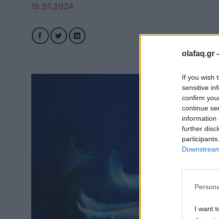
15.01.2024
olafaq.gr 
If you wish 
sensitive in
confirm you
continue se
information 
further disc
participants
Downstream 
Persona
I want t