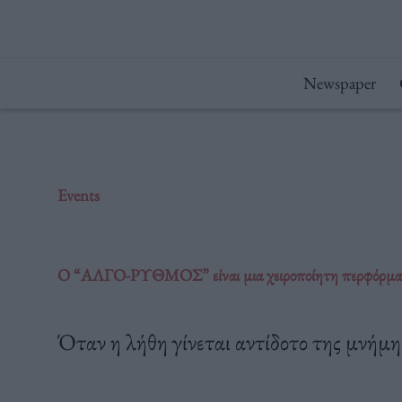
Μετάβαση
στο
περιεχόμενο
Newspaper
Events
O “ΑΛΓΟ-ΡΥΘΜΟΣ” είναι μια χειροποίητη περφόρμανς 
Όταν η λήθη γίνεται αντίδοτο της μνήμης