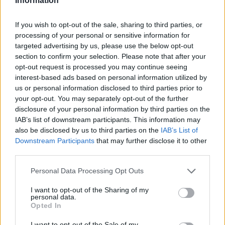
Information
Η Ιρανή συγγραφέας του διάσημου κόμικς “Persepolis”
πέθανε σε ηλικία 56 ετών.
If you wish to opt-out of the sale, sharing to third parties, or
processing of your personal or sensitive information for
targeted advertising by us, please use the below opt-out
section to confirm your selection. Please note that after your
opt-out request is processed you may continue seeing
interest-based ads based on personal information utilized by
us or personal information disclosed to third parties prior to
your opt-out. You may separately opt-out of the further
disclosure of your personal information by third parties on the
IAB’s list of downstream participants. This information may
also be disclosed by us to third parties on the
IAB’s List of
Downstream Participants
that may further disclose it to other
third parties.
Βιβλίο
Personal Data Processing Opt Outs
BookTok trends & ανάγνωση μόνο των
I want to opt-out of the Sharing of my
personal data.
διαλόγων: Η viral συζήτηση που εξόργισε
Opted In
τους βιβλιοφάγους
I want to opt-out of the Sale of my