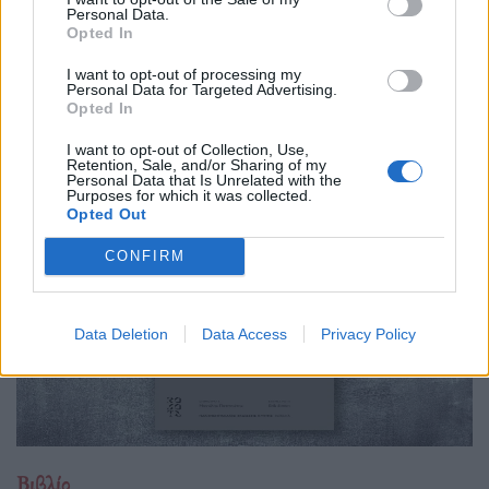
Personal Data.
26.05.26
Opted In
Ένα viral post στο X άναψε φωτιές όταν αποκαλύφθηκε ότι
I want to opt-out of processing my
Personal Data for Targeted Advertising.
κάποιοι που «τελειώνουν» δεκάδες βιβλία τον χρόνο λένε πως
Opted In
διαβάζουν μόνο ό,τι βρίσκεται μέσα σε εισαγωγικά,
I want to opt-out of Collection, Use,
παραλείποντας περιγραφές και ολόκλη
Retention, Sale, and/or Sharing of my
Personal Data that Is Unrelated with the
Purposes for which it was collected.
Opted Out
CONFIRM
Data Deletion
Data Access
Privacy Policy
Βιβλίο