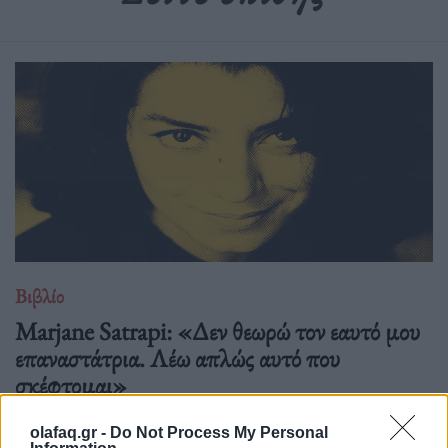
Βιβλίο
Marjane Satrapi: «Δεν θεωρώ τον εαυτό μου
επαναστάτρια. Λέω απλώς αυτό που
σκέφτομαι»
04.06.26
olafaq.gr -
Do Not Process My Personal