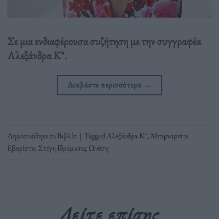
Σε μια ενδιαφέρουσα συζήτηση με την συγγραφέα
Αλεξάνδρα Κ*.
Διαβάστε περισσότερα
→
Δημοσιεύθηκε σε
Βιβλίο
|
Tagged
Αλεξάνδρα Κ*
,
Μπέρναρντιν
Εβαρίστο
,
Στέγη Ιδρύματος Ωνάση
Δείτε επίσης