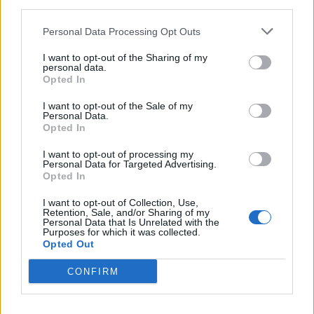
third parties.
Personal Data Processing Opt Outs
I want to opt-out of the Sharing of my
personal data.
Opted In
I want to opt-out of the Sale of my
Personal Data.
Opted In
Διεθνή
I want to opt-out of processing my
Ο Πάπας Λέων ΙΔ’ και η εγκύκλιος για την
Personal Data for Targeted Advertising.
Opted In
Τεχνητή Νοημοσύνη, τη δημοκρατία και τη
συγκέντρωση ισχύος
I want to opt-out of Collection, Use,
Retention, Sale, and/or Sharing of my
Personal Data that Is Unrelated with the
02.06.26
Purposes for which it was collected.
Opted Out
Στην πρώτη του εγκύκλιο "Magnifica Humanitas", ο Πάπας
CONFIRM
Λέων ΙΔ’ χρησιμοποιεί την ΤΝ ως αφετηρία για να
καταγγείλει την ανισότητα, τον πόλεμο, τη διάβρωση της