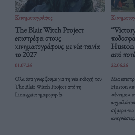
Κινηματογράφος
Κινηματο
The Blair Witch Project
“Victory
επιστρέφει στους
ποδοσφαι
κινηματογράφους με νέα ταινία
Huston μ
το 2027
από ποτέ
01.07.26
22.06.26
Όλα όσα γνωρίζουμε για τη νέα εκδοχή του
Μια επιστρ
The Blair Witch Project από τη
Huston απο
Lionsgate: ημερομηνία
«έντιμο» π
αιχμαλώτου
σήμερα πιο 
αναγνώσεις.