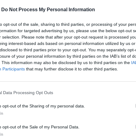
-
Do Not Process My Personal Information
to opt-out of the sale, sharing to third parties, or processing of your per
formation for targeted advertising by us, please use the below opt-out s
r selection. Please note that after your opt-out request is processed y
eing interest-based ads based on personal information utilized by us or
disclosed to third parties prior to your opt-out. You may separately opt-
losure of your personal information by third parties on the IAB’s list of
. This information may also be disclosed by us to third parties on the
IA
Participants
that may further disclose it to other third parties.
αβεία της Ελληνικής Ακαδημίας
ι σήμερα το ταξίδι του στις
l Data Processing Opt Outs
o opt-out of the Sharing of my personal data.
In
περισσότερα
→
o opt-out of the Sale of my Personal Data.
In