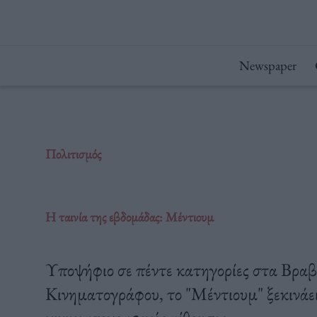
Μετάβαση
στο
περιεχόμενο
Newspaper
Πολιτισμός
Η ταινία της εβδομάδας: Μέντιουμ
Υποψήφιο σε πέντε κατηγορίες στα Βραβ
Κινηματογράφου, το "Μέντιουμ" ξεκινάει 