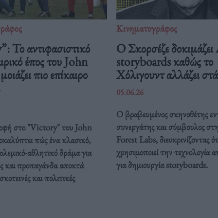
γράφος
Κινηματογράφος
”: Το αντιφασιστικό
Ο Σκορσέζε δοκιμάζει
ρικό έπος του John
storyboards καθώς το
οιάζει πιο επίκαιρο
Χόλιγουντ αλλάζει στ
05.06.26
Ο βραβευμένος σκηνοθέτης εν
συνεργάτης και σύμβουλος στ
οφή στο "Victory" του John
Forest Labs, διευκρινίζοντας ότ
καλύπτει πώς ένα κλασικό,
χρησιμοποιεί την τεχνολογία α
ολεμικό-αθλητικό δράμα για
για δημιουργία storyboards.
ς και προπαγάνδα αποκτά
σκοτεινές και πολιτικές