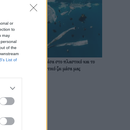
sonal or
ection to
ou may
 personal
out of the
 downstream
B’s List of
Ζούμε ήδη μέσα στο πλαστικό και το
πλαστικό ζει μέσα μας