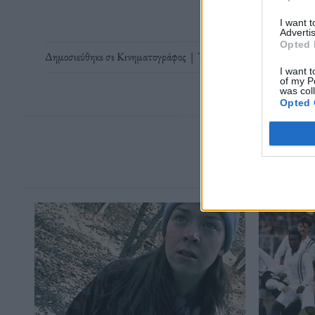
I want 
Advertis
Opted 
Δημοσιεύθηκε σε
Κινηματογράφος
|
Tagged
Αγγελική Μπεβεράτ
I want t
of my P
was col
Opted 