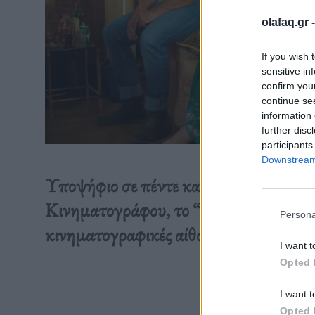
olafaq.gr 
If you wish 
sensitive in
confirm you
continue se
information 
further disc
participants
Downstream 
Υποψήφιο σε πέντε κατηγορίες στα Βρ
Κινηματογράφου, το “Μέντιουμ” ξεκινάε
Persona
κινηματογραφικές αίθουσες.
I want t
Opted 
Διαβάστε 
I want t
Opted 