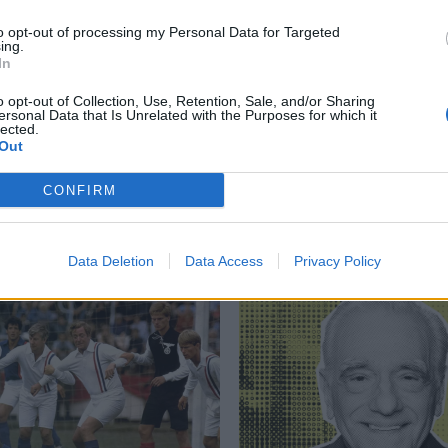
to opt-out of processing my Personal Data for Targeted
ing.
In
ου
,
Μέντιουμ
,
Νικολάκη Ζεγκίνογλου
,
Χριστίνα Ιωακειμίδη
o opt-out of Collection, Use, Retention, Sale, and/or Sharing
ersonal Data that Is Unrelated with the Purposes for which it
lected.
Out
CONFIRM
Δείτε επίσης
Data Deletion
Data Access
Privacy Policy