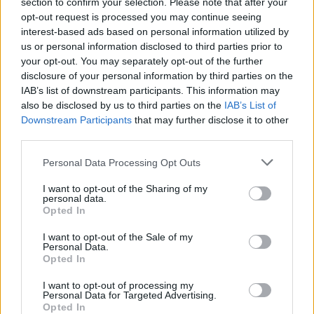
section to confirm your selection. Please note that after your
τελευταίο πράγμα που κρατάει τη δημοκρατία όρθια.
opt-out request is processed you may continue seeing
interest-based ads based on personal information utilized by
us or personal information disclosed to third parties prior to
your opt-out. You may separately opt-out of the further
disclosure of your personal information by third parties on the
IAB’s list of downstream participants. This information may
also be disclosed by us to third parties on the
IAB’s List of
Downstream Participants
that may further disclose it to other
third parties.
Personal Data Processing Opt Outs
I want to opt-out of the Sharing of my
personal data.
Opted In
Ιδέες
Friend zone: Tο πιο παρεξηγημένο “fail” που
I want to opt-out of the Sale of my
Personal Data.
τελικά είναι upgrade
Opted In
23.04.26
I want to opt-out of processing my
Personal Data for Targeted Advertising.
Opted In