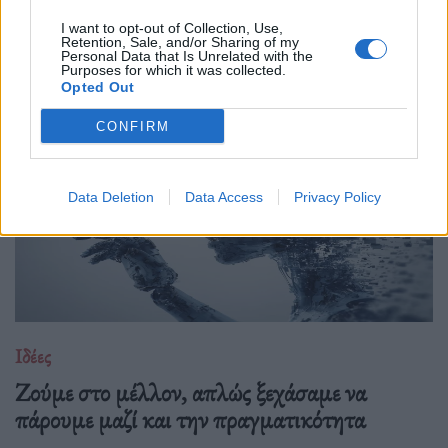
Εκεί που κάποιοι βλέπουν ήττα, κρύβεται η πιο καθαρή
μορφή σχέσης. Λιγότερο στρατηγική, περισσότερη αλήθεια
I want to opt-out of Collection, Use,
Retention, Sale, and/or Sharing of my
και καμιά υποχρέωση να αποδείξεις κάτι.
Personal Data that Is Unrelated with the
Purposes for which it was collected.
Opted Out
CONFIRM
Data Deletion
Data Access
Privacy Policy
Ιδέες
Ζούμε στο μέλλον, απλώς ξεχάσαμε να
πάρουμε μαζί και την πραγματικότητα