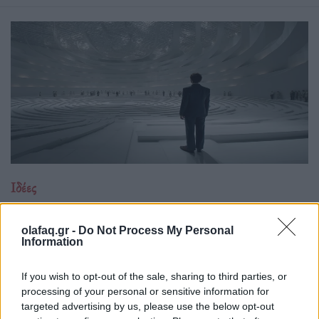
Ιδέες
Η μετριοπάθεια δεν κάνει θόρυβο, γι’ αυτό
την περάσαμε για αδυναμία
olafaq.gr -
Do Not Process My Personal
Information
24.04.26
If you wish to opt-out of the sale, sharing to third parties, or
Όταν η εποχή ανταμείβει τις κραυγές και τις βεβαιότητες, η
processing of your personal or sensitive information for
ψύχραιμη σκέψη μοιάζει χαμένη υπόθεση, ίσως όμως είναι το
targeted advertising by us, please use the below opt-out