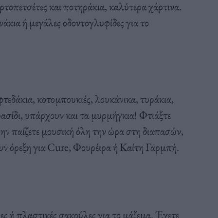
ρτοπετσέτες και ποτηράκια, καλύτερα χάρτινα.
άκια ή μεγάλες οδοντογλυφίδες για το
φτεδάκια, κοτομπουκιές, λουκάνικα, τυράκια,
ρασίδι, υπάρχουν και τα μυρμήγκια! Φτιάξτε
Μην παίζετε μουσική όλη την ώρα στη διαπασών,
ουν όρεξη για Cure, Φουρέιρα ή Καίτη Γαρμπή.
ες ή πλαστικές σακούλες για το μάζεμα. Έχετε