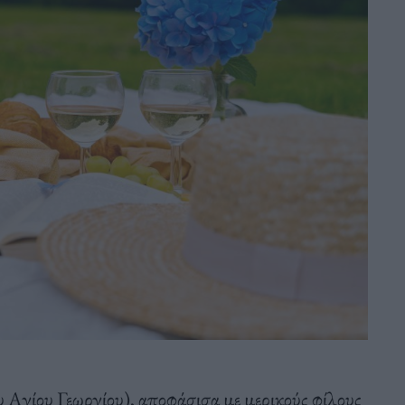
ου Αγίου Γεωργίου), αποφάσισα με μερικούς φίλους