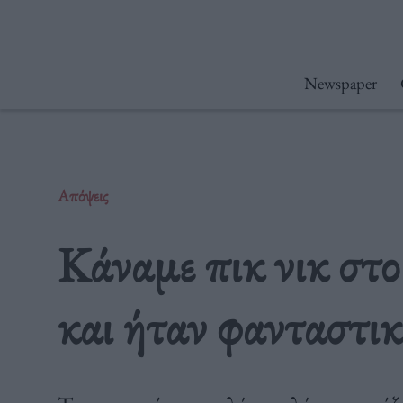
Μετάβαση
στο
περιεχόμενο
Newspaper
Απόψεις
Κάναμε πικ νικ στ
και ήταν φανταστι