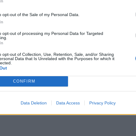
In
o opt-out of the Sale of my Personal Data.
In
μείς αναρωτηθήκαμε γιατί δεν το’ χαμε κάνει πιο
σχεθήκαμε πως θα το επαναλάβουμε σύντομα-έρχεται
to opt-out of processing my Personal Data for Targeted
ing.
In
o opt-out of Collection, Use, Retention, Sale, and/or Sharing
ersonal Data that Is Unrelated with the Purposes for which it
lected.
Out
CONFIRM
ορεί, βέβαια, καθένας να φέρει την δική του αρίδα.
ριχτάρι για να απλώσετε στην μέση και να βάλετε
Data Deletion
Data Access
Privacy Policy