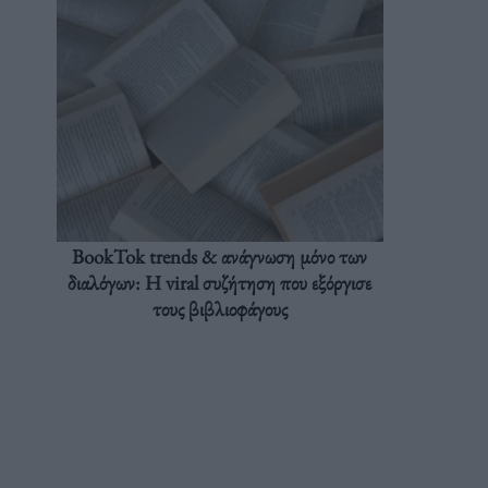
BookTok trends & ανάγνωση μόνο των
διαλόγων: Η viral συζήτηση που εξόργισε
τους βιβλιοφάγους