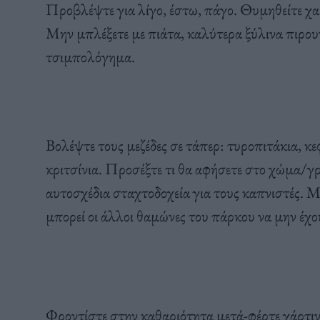
Προβλέψτε για λίγο, έστω, πάγο. Θυμηθείτε χα
Μην μπλέξετε με πιάτα, καλύτερα ξύλινα πιρουν
τσιμπολόγημα.
Βολέψτε τους μεζέδες σε τάπερ: τυροπιτάκια, κε
κριτσίνια. Προσέξτε τι θα αφήσετε στο χώμα/γ
αυτοσχέδια σταχτοδοχεία για τους καπνιστές. 
μπορεί οι άλλοι θαμώνες του πάρκου να μην έχ
Φροντίστε στην καθαριότητα μετά-φέρτε χάρτιν