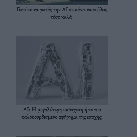
Γιατί το να ρωτάς την AI σε κάνει να νιώθεις
τόσο καλά
AI: Η μεγαλύτερη υπόσχεση ή το πιο
καλοκουρδισμένο αφήγημα της εποχής;