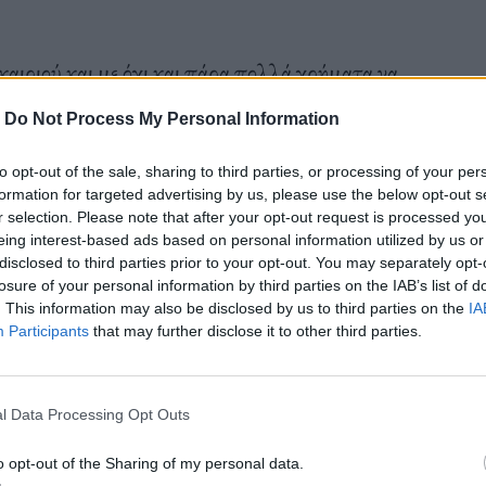
αιριού και με όχι και πάρα πολλά χρήματα να
ε δέκα δεκαπέντε άτομα και να στήσουμε
-
Do Not Process My Personal Information
ιδέα.
to opt-out of the sale, sharing to third parties, or processing of your per
formation for targeted advertising by us, please use the below opt-out s
r selection. Please note that after your opt-out request is processed y
eing interest-based ads based on personal information utilized by us or
disclosed to third parties prior to your opt-out. You may separately opt-
losure of your personal information by third parties on the IAB’s list of
χετε γιορτή ή γενέθλια. Νιώσαμε ελευθερία,
. This information may also be disclosed by us to third parties on the
IA
παιζαν παιδιά, παραδίπλα μας άλλες παρέες είχαν
Participants
that may further disclose it to other third parties.
ν γρασίδι και μαυρίσαμε και λίγο στην μύτη και
τη φορά στα πόδια του ορειχάλκινου Ελευθερίου
l Data Processing Opt Outs
επιβεβαιώνοντας στα κεφάλια μας για ακόμα μια
o opt-out of the Sharing of my personal data.
 συνεχώς σαν τουρίστας, αρκεί να έχεις διάθεση.