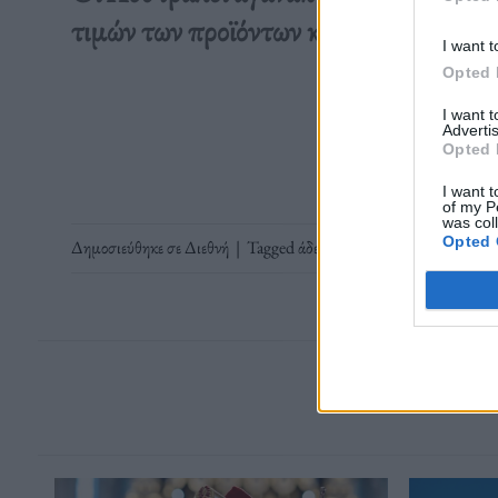
τιμών των προϊόντων και των ακινήτων
I want t
Opted 
Διαβάστε 
I want 
Advertis
Opted 
I want t
of my P
was col
Opted 
Δημοσιεύθηκε σε
Διεθνή
|
Tagged
άδειες παραμονής
,
Ακρίβεια
,
Α