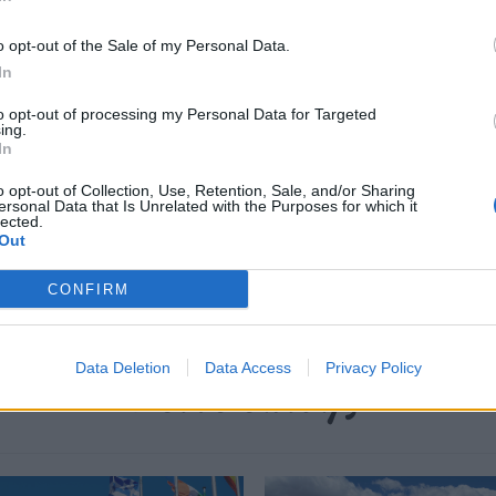
.
o opt-out of the Sale of my Personal Data.
In
περισσότερα
→
to opt-out of processing my Personal Data for Targeted
ing.
In
o opt-out of Collection, Use, Retention, Sale, and/or Sharing
ersonal Data that Is Unrelated with the Purposes for which it
lected.
Out
υστραλία
,
ενοίκια
,
Μετανάστες
,
Φοιτητές
CONFIRM
Data Deletion
Data Access
Privacy Policy
Δείτε επίσης