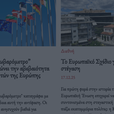
Διεθνή
ωβαρόμετρο”
Το Ευρωπαϊκό Σχέδιο γ
ώνει την αβεβαιότητα
στέγαση
ιτών της Ευρώπης
17.12.25
Για πρώτη φορά στην ιστορία τ
Ευρωπαϊκή Ένωση επιχειρεί ν
ρωβαρόμετρο" καταγράφει με
συντονισμένα στη στεγαστική
βεια αυτή την αντίφαση. Oι
πιέζει εκατομμύρια πολίτες: η 
 ανησυχούν βαθιά για