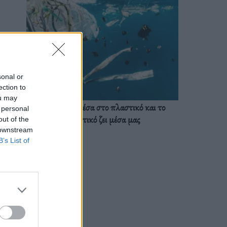
sonal or
ection to
ou may
Ζούμε ήδη μέσα στο πλαστικό και το
 personal
πλαστικό ζει μέσα μας
out of the
 downstream
B’s List of