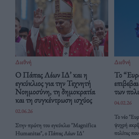
Διεθνή
Διεθνή
Ο Πάπας Λέων ΙΔ’ και η
Το “Ευρ
εγκύκλιος για την Τεχνητή
επιβεβαι
Νοημοσύνη, τη δημοκρατία
των πολ
και τη συγκέντρωση ισχύος
04.02.26
02.06.26
Το νέο "Ευ
ψυχρή ακρί
Στην πρώτη του εγκύκλιο "Magnifica
πολίτες που
Humanitas", ο Πάπας Λέων ΙΔ’