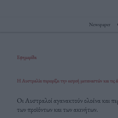
Μετάβαση
στο
περιεχόμενο
Newspaper
Εφημερίδα
Η Αυστραλία περιορίζει την εισροή μεταναστών και τις ά
Οι Αυστραλοί αγανακτούν ολοένα και περ
των προϊόντων και των ακινήτων.