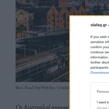
olafaq.gr 
If you wish 
sensitive in
confirm you
continue se
information 
further disc
participants
Downstream 
Φωτ.: Road Trip With Raj / Unsplash
Persona
I want t
Οι Αυστραλοί αγανακτούν ολοένα και π
Opted 