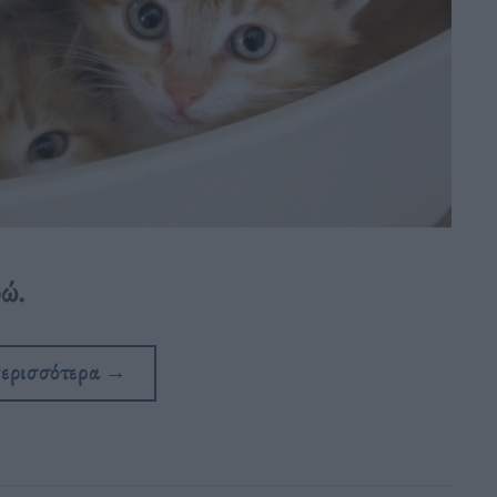
ώ.
περισσότερα
→