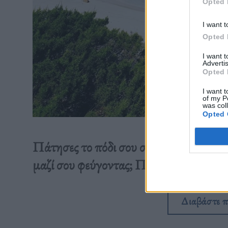
Opted 
I want t
Opted 
I want 
Advertis
Opted 
I want t
of my P
was col
Opted 
Πάτησες το πόδι σου στην Spiaggia R
μαζί σου φεύγοντας; Πρόστιμο 3.500 ε
Διαβάστε 