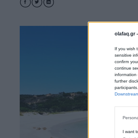
olafaq.gr 
If you wish 
sensitive in
confirm you
continue se
information 
further disc
participants
Downstream 
Persona
I want t