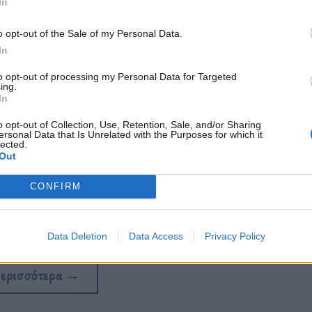
In
o opt-out of the Sale of my Personal Data.
In
to opt-out of processing my Personal Data for Targeted
ing.
In
o opt-out of Collection, Use, Retention, Sale, and/or Sharing
ersonal Data that Is Unrelated with the Purposes for which it
lected.
Out
CONFIRM
osa; Πρόστιμο 500 ευρώ. Πήρες άμμο
υρώ.
Data Deletion
Data Access
Privacy Policy
περισσότερα
→