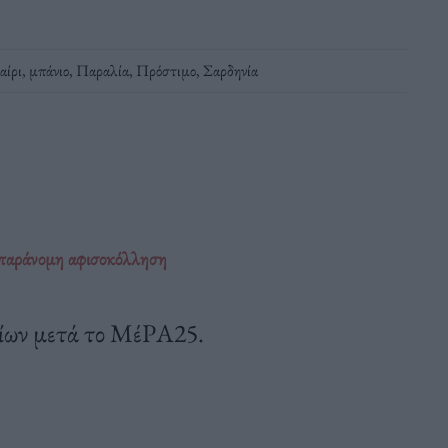
αίρι
,
μπάνιο
,
Παραλία
,
Πρόστιμο
,
Σαρδηνία
 παράνομη αφισοκόλληση
αίων μετά το ΜέΡΑ25.