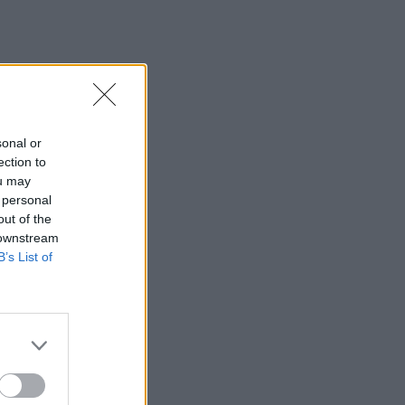
sonal or
ection to
ou may
 personal
out of the
 downstream
B’s List of