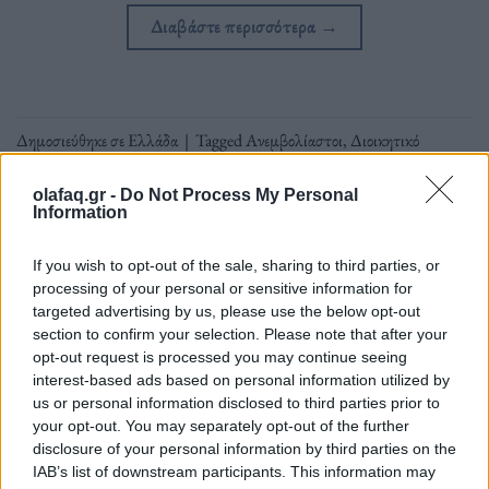
Διαβάστε περισσότερα
→
Δημοσιεύθηκε σε
Ελλάδα
|
Tagged
Ανεμβολίαστοι
,
Διοικητικό
Πρόστιμο
,
Εμβολιασμός
,
Ηλικιωμένοι
,
Κορονοϊός
,
Μίνα Γκάγκα
,
Πρόστιμο
olafaq.gr -
Do Not Process My Personal
Information
If you wish to opt-out of the sale, sharing to third parties, or
1
2
3
processing of your personal or sensitive information for
targeted advertising by us, please use the below opt-out
section to confirm your selection. Please note that after your
opt-out request is processed you may continue seeing
Δείτε επίσης
interest-based ads based on personal information utilized by
us or personal information disclosed to third parties prior to
your opt-out. You may separately opt-out of the further
disclosure of your personal information by third parties on the
IAB’s list of downstream participants. This information may