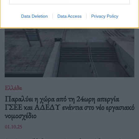
Data Deletion
Data Access
Privacy Policy
Ελλάδα
Παραλύει η χώρα από τη 24ωρη απεργία
ΓΣΕΕ και ΑΔΕΔΥ ενάντια στο νέο εργασιακό
νομοσχέδιο
01.10.25