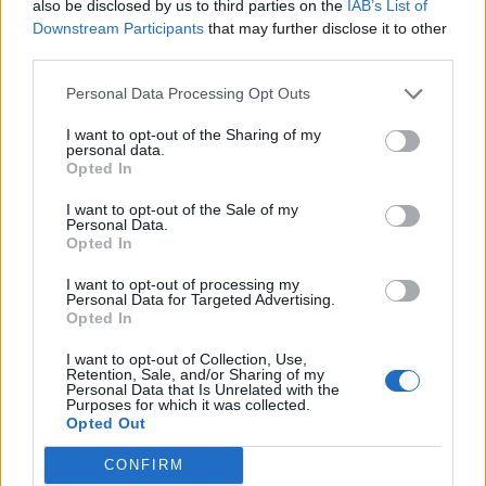
also be disclosed by us to third parties on the
IAB’s List of
Downstream Participants
that may further disclose it to other
third parties.
Personal Data Processing Opt Outs
I want to opt-out of the Sharing of my
personal data.
Opted In
I want to opt-out of the Sale of my
Ελλάδα
Personal Data.
Opted In
Ώρα να μπερδευτούμε ξανά: Γυρίζουμε τα
I want to opt-out of processing my
ρολόγια μία ώρα πίσω γιατί… έτσι συνηθίσαμε
Personal Data for Targeted Advertising.
Opted In
16.10.25
I want to opt-out of Collection, Use,
Retention, Sale, and/or Sharing of my
Την Κυριακή 26 Οκτωβρίου, στις 04:00 τα ξημερώματα, θα
Personal Data that Is Unrelated with the
Purposes for which it was collected.
ξαναζήσουμε το πιο παράλογο ευρωπαϊκό ραντεβού με τον
Opted Out
χρόνο: θα γυρίσουμε τα ρολόγια μας πίσω μία ώρα, για να
"εξοικονομήσουμε ενέργεια".
CONFIRM