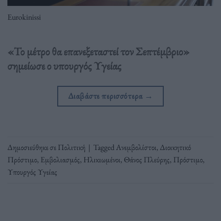
Eurokinissi
«Το μέτρο θα επανεξεταστεί τον Σεπτέμβριο»
σημείωσε ο υπουργός Υγείας
Διαβάστε περισσότερα
→
Δημοσιεύθηκε σε
Πολιτική
|
Tagged
Ανεμβολίστοι
,
Διοικητικό
Πρόστιμο
,
Εμβολιασμός
,
Ηλικιωμένοι
,
Θάνος Πλεύρης
,
Πρόστιμο
,
Υπουργός Υγείας