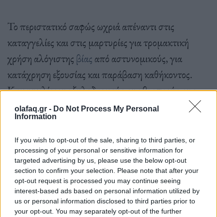
Το περιστατικό σαφώς ωχριά απέναντι στις
καταγγελίες και στις μαρτυρίες για τρομακτική
χρήση αλόγιστης
βίας
από αστυνομικούς, για
κατάχρηση εξουσίας και παράβαση καθήκοντος.
Καταγγελίες για ξυλοδαρμούς, για βιασμούς, για
ρατσιστικές επιθέσεις, για γυναίκες που πήγαν να
olafaq.gr -
Do Not Process My Personal
Information
καταγγείλουν ενδοοικογενειακή βία, ή βιασμό και
μπλέχτηκαν σε έναν κυκεώνα γραφειοκρατίας και
If you wish to opt-out of the sale, sharing to third parties, or
processing of your personal or sensitive information for
«ωχαδελφισμού» είναι πια καθημερινότητα. Είναι
targeted advertising by us, please use the below opt-out
συχνά η άγνοια και η ελλιπής
εκπαίδευση
που
section to confirm your selection. Please note that after your
opt-out request is processed you may continue seeing
οδηγούν σε παραλείψεις και τέτοιου είδους
interest-based ads based on personal information utilized by
παραβάσεις.
us or personal information disclosed to third parties prior to
your opt-out. You may separately opt-out of the further