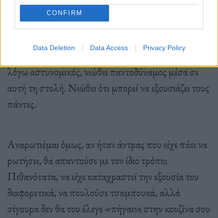
CONFIRM
Υ.Γ.: Και για να προλάβω αντιδράσεις του στυλ
«αυτό είναι κατάχρηση εξουσίας γιατί το
Data Deletion
Data Access
Privacy Policy
συγκεκριμενοποιείς στον σεξισμό;»
: Σίγουρα ο εν
λόγω αστυνομικός, νιώθει παντοδύναμος μέσα σε
αυτή τη στολή. Νιώθει ότι μπορεί να εξουσιάζει τους
πάντες.
Αναρωτιέμαι όμως, αν ήταν άντρας που είχε πάει να
ρωτήσει, θα απαντούσε με τον ίδιο τρόπο;
Πιθανότατα, να είχε καταχραστεί την εξουσία του
διαφορετικά, να πουλούσε τσαμπουκά, αλλά
σίγουρα δεν θα του έλεγε «πήγαινε στην κουζίνα σου