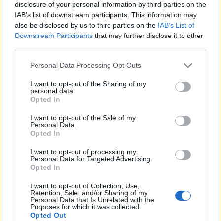
disclosure of your personal information by third parties on the
IAB’s list of downstream participants. This information may
also be disclosed by us to third parties on the
IAB’s List of
Downstream Participants
that may further disclose it to other
Αυτά τα σοβαρά περιστατικά, μαζί με μικρά
third parties.
καθημερινά ζητήματα που προκύπτουν και κανένας
Personal Data Processing Opt Outs
δεν μιλάει γιατί δεν έχει νόημα, γιατί τίποτα δε θα
I want to opt-out of the Sharing of my
personal data.
αλλάξει, γιατί άντε να αποδείξεις ότι δεν είσαι
Opted In
ελέφαντας, διαρρηγνύουν ακόμα περισσότερο την
I want to opt-out of the Sale of my
ήδη κλονισμένη εμπιστοσύνη μεταξύ πολιτείας και
Personal Data.
Opted In
πολίτη, και ενισχύουν τη ρητορική, μα πάντα
I want to opt-out of processing my
επίκαιρη ερώτηση «Ποιος θα μας φυλάξει από τους
Personal Data for Targeted Advertising.
Opted In
φύλακες;»
I want to opt-out of Collection, Use,
Retention, Sale, and/or Sharing of my
Personal Data that Is Unrelated with the
Purposes for which it was collected.
Opted Out