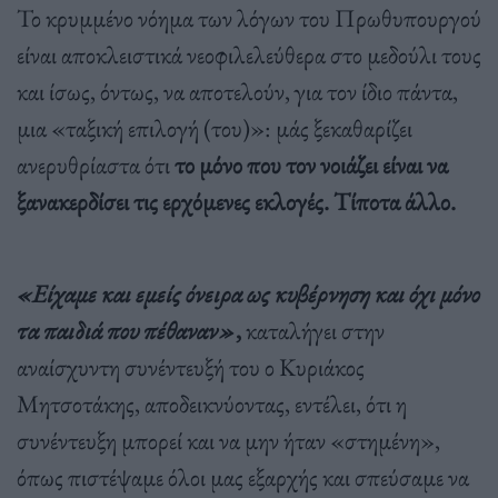
Το κρυμμένο νόημα των λόγων του Πρωθυπουργού
είναι αποκλειστικά νεοφιλελεύθερα στο μεδούλι τους
και ίσως, όντως, να αποτελούν, για τον ίδιο πάντα,
μια «ταξική επιλογή (του)»: μάς ξεκαθαρίζει
ανερυθρίαστα ότι
το μόνο που τον νοιάζει είναι να
ξανακερδίσει τις ερχόμενες εκλογές. Τίποτα άλλο.
«Είχαμε και εμείς όνειρα ως κυβέρνηση και όχι μόνο
τα παιδιά που πέθαναν»
,
καταλήγει στην
αναίσχυντη συνέντευξή του ο Κυριάκος
Μητσοτάκης, αποδεικνύοντας, εντέλει, ότι η
συνέντευξη μπορεί και να μην ήταν «στημένη»,
όπως πιστέψαμε όλοι μας εξαρχής και σπεύσαμε να