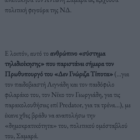
πολιτική φιγούρα της ΝΔ.
Ε λοιπόν, αυτό το
ανθρώπινο «σύστημα
τηλεδιοίκησης» που παριστάνει σήμερα τον
Πρωθυπουργό του «Δεν Γνώριζα Τίποτα»
(…για
τον παιδοβιαστή Λιγνάδη και τον παιδόφιλο
φιλαράκο του, τον Νίκο τον Γεωργιάδη, για τις
παρακολουθήσεις επί Predator, για τα τρένα…), με
έκανε χθες βράδυ να αναπολήσω την
«δημοκρατικότητα» του, πολιτικού ομόσταβλού
του, Σαμαρά.