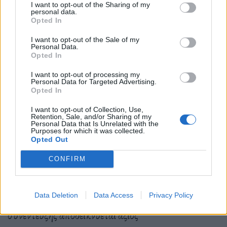
I want to opt-out of the Sharing of my
personal data.
Το έκανε το
1990 ο Μίκης, συμμετέχοντας στην
Opted In
κυβέρνηση του Κωνσταντίνου Μητσοτάκη ως
I want to opt-out of the Sale of my
Personal Data.
υπουργός άνευ Χαρτοφυλακίου
, το κάνει και τώρα ο
Opted In
Σταύρος, ένας “αποτυχημένος” πολιτικός αρχηγός
I want to opt-out of processing my
Personal Data for Targeted Advertising.
με το «Ποτάμι» του, βάζοντας σε λειτουργία το
Opted In
χολιγουντιανό του «πλυντήριο», όπως πρέπει,
μετά
I want to opt-out of Collection, Use,
Retention, Sale, and/or Sharing of my
τις 11 το βράδυ, που υπάρχει νυχτερινή χρέωση και
Personal Data that Is Unrelated with the
Purposes for which it was collected.
δεν θα βάλει σε πολλά έξοδα
τον τηλεοπτικό σταθμό
Opted Out
που τον φιλοξενεί για το «ρεύμα» που θα κάψει.
CONFIRM
Ο Θεοδωράκης από το πρώτο κιόλας λεπτό της
Data Deletion
Data Access
Privacy Policy
συνέντευξης αποδεικνύεται άξιος