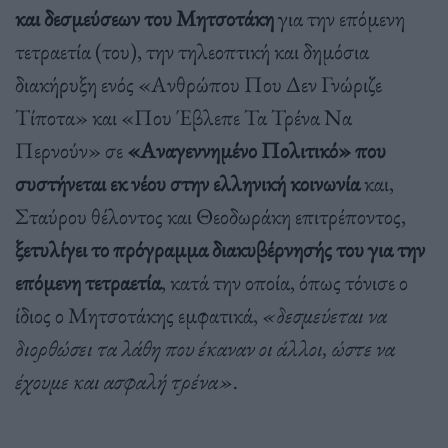
και δεσμεύσεων του Μητσοτάκη
για την επόμενη
τετραετία (του), την τηλεοπτική και δημόσια
διακήρυξη ενός «Ανθρώπου Που Δεν Γνώριζε
Τίποτα» και «Που Έβλεπε Τα Τρένα Να
Περνούν» σε
«Αναγεννημένο Πολιτικό» που
συστήνεται εκ νέου στην ελληνική κοινωνία
και,
Σταύρου θέλοντος και Θεοδωράκη επιτρέποντος,
ξετυλίγει το πρόγραμμα διακυβέρνησής του για την
επόμενη τετραετία
, κατά την οποία, όπως τόνισε ο
ίδιος ο Μητσοτάκης εμφατικά,
«δεσμεύεται να
διορθώσει τα λάθη που έκαναν οι άλλοι, ώστε να
έχουμε και ασφαλή τρένα».