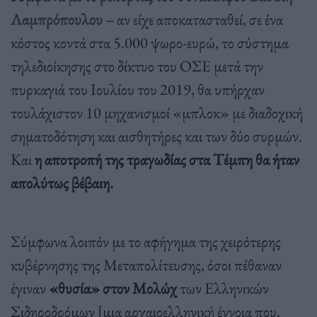
Λαμπρόπουλου
– αν είχε αποκατασταθεί, σε ένα
κόστος κοντά στα 5.000 ψωρο-ευρώ, το σύστημα
τηλεδιοίκησης στο δίκτυο του ΟΣΕ μετά την
πυρκαγιά του Ιουλίου του 2019, θα υπήρχαν
τουλάχιστον 10 μηχανισμοί «μπλοκ» με διαδοχική
σηματοδότηση και αισθητήρες και των δύο συρμών.
Και
η αποτροπή της τραγωδίας στα Τέμπη θα ήταν
απολύτως βέβαιη.
Σύμφωνα λοιπόν με το αφήγημα της χειρότερης
κυβέρνησης της Μεταπολίτευσης, όσοι πέθαναν
έγιναν
«θυσία» στον Μολώχ
των Ελληνικών
Σιδηροδρόμων [μια αρχαιοελληνική έννοια που,