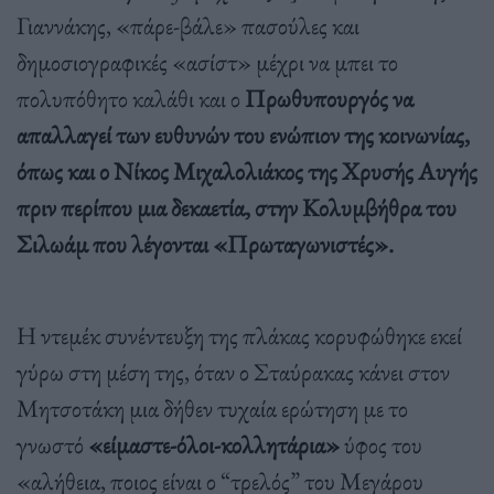
Γιαννάκης, «πάρε-βάλε» πασούλες και
δημοσιογραφικές «ασίστ» μέχρι να μπει το
πολυπόθητο καλάθι και ο
Πρωθυπουργός να
απαλλαγεί των ευθυνών του ενώπιον της κοινωνίας,
όπως και ο Νίκος Μιχαλολιάκος της Χρυσής Αυγής
πριν περίπου μια δεκαετία, στην Κολυμβήθρα του
Σιλωάμ που λέγονται «Πρωταγωνιστές».
Η ντεμέκ συνέντευξη της πλάκας κορυφώθηκε εκεί
γύρω στη μέση της, όταν ο Σταύρακας κάνει στον
Μητσοτάκη μια δήθεν τυχαία ερώτηση με το
γνωστό
«είμαστε-όλοι-κολλητάρια»
ύφος του
«αλήθεια, ποιος είναι ο “τρελός” του Μεγάρου