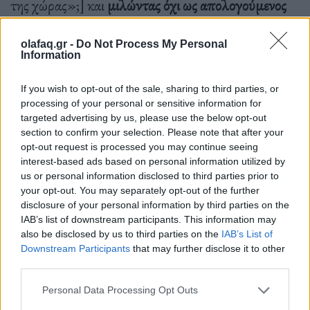
της χώρας»;] και
μιλώντας όχι ως απολογούμενος
για ένα έγκλημα που συνέβη «στην βάρδια του»,
olafaq.gr -
Do Not Process My Personal
αλλά, προσέξτε, ως ο Απόλυτος Κριτής, Τιμητής
Information
και (μελλοντικά) Απόλυτος Τιμωρός
των
If you wish to opt-out of the sale, sharing to third parties, or
«παθογενειών της ελληνικής κοινωνίας»
.
processing of your personal or sensitive information for
targeted advertising by us, please use the below opt-out
Πάντα ένας Θεοδωράκης θα ξεπλένει το Μητσοτακέικο
section to confirm your selection. Please note that after your
opt-out request is processed you may continue seeing
interest-based ads based on personal information utilized by
Κατά τα άλλα, να πούμε και ένα (ειρωνικότατο)
us or personal information disclosed to third parties prior to
μπράβο στον Σταύρο Θεοδωράκη, ο οποίος επειδή
your opt-out. You may separately opt-out of the further
disclosure of your personal information by third parties on the
είναι γνωστή «αλεπού των πάγκων», ακολουθεί
IAB’s list of downstream participants. This information may
πιστά την
παράδοση που θέλει και από έναν
also be disclosed by us to third parties on the
IAB’s List of
Downstream Participants
that may further disclose it to other
«Θεοδωράκη» να «ξεπλένει» κάποια στιγμή τους
third parties.
Μητσοτάκηδες.
Personal Data Processing Opt Outs