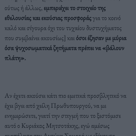
ούτως ή άλλως,
εμπεριέχει το στοιχείο της
εθελουσίας και εκούσιας προσφοράς
για το κοινό
καλό και σίγουρα όχι του τυχαίου δυστυχήματος
που συμβαίνει ακουσίως] και
όσοι έζησαν με μύρια
όσα ψυχοσωματικά ζητήματα πρέπει να «βάλουν
πλάτη».
Αν έχετε ακούσει κάτι πιο εμετικά προσβλητικό να
έχει βγει από χείλη Πρωθυπουργού, να με
ενημερώσετε, γιατί την στιγμή που το ξεστόμισε
αυτό ο Κυριάκος Μητσοτάκης, εγώ αμέσως
αναπόλησα τον Αντώνη Σαμαρά ως εξέχουσα