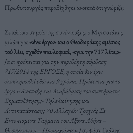
Πρωθυπουργός παραδέχθηκε ανοικτά ότι γνώριζε;
Σε κάποιο σημείο της συνέντευξης, ο Μητσοτάκης
μιλάει για
«ένα έργο» και ο Θεοδωράκης αμέσως
τού λέει, σχεδόν παυλοφικά, «για την 717 λέτε;»
[σ.σ: πρόκειται για την περιβόητη σύμβαση
717/2014 της ΕΡΓΟΣΕ, η οποία δεν έχει
ολοκληρωθεί εδώ και 9 χρόνια. Πρόκειται για το
έργο «Ανάταξη και Αναβάθμιση του συστήματος
Σηματοδότησης- Τηλεδιοίκησης και
Αντικατάστασης 70 Αλλαγών Τροχιάς Σε
Εντοπισμένα Τμήματα του Άξονα Αθήνα –
Θεσσαλονίκη – Προμαχώνας»]
σε φάση Γκάλης-