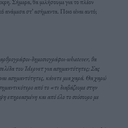
άκρη. Σήμερα, θα μιλήσουμε για το πλέον
ό ανάμεσα στ’ ασήμαντα. Ποιο είναι αυτό;
ι αρθρογράφοι-δημοσιογράφοι-whatever, θα
σελίδα του Ίdερνετ για ασημαντότητες; Σας
είναι ασημαντότητες, κάνετε μια χαρά. Θα χαρώ
σημαντικότερο από το «τι διαβάζουμε στην
η επηρεασμένη και από όλο το σούσουρο με