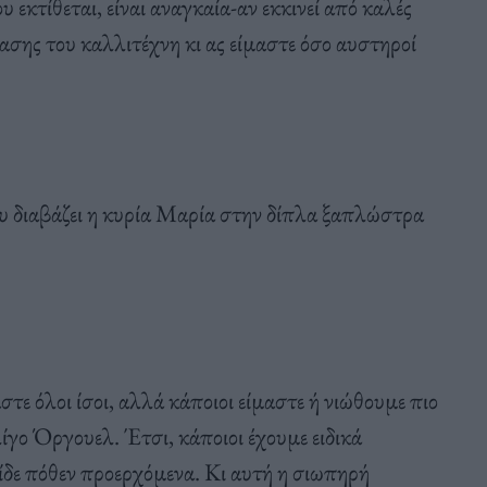
υ εκτίθεται, είναι αναγκαία-αν εκκινεί από καλές
ασης του καλλιτέχνη κι ας είμαστε όσο αυστηροί
υ διαβάζει η κυρία Μαρία στην δίπλα ξαπλώστρα
τε όλοι ίσοι, αλλά κάποιοι είμαστε ή νιώθουμε πιο
γο Όργουελ. Έτσι, κάποιοι έχουμε ειδικά
ίδε πόθεν προερχόμενα. Κι αυτή η σιωπηρή