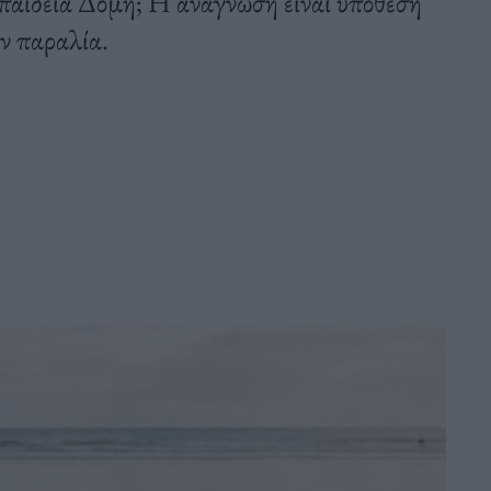
παίδεια Δομή; Η ανάγνωση είναι υπόθεση
ην παραλία.