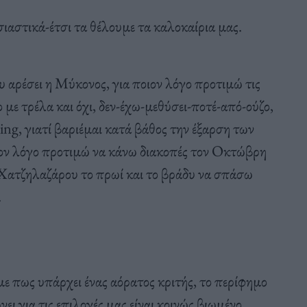
ιαστικά-έτσι τα θέλουμε τα καλοκαίρια μας.
 αρέσει η Μύκονος, για ποιον λόγο προτιμώ τις
 με τρέλα και όχι, δεν-έχω-μεθύσει-ποτέ-από-ούζο,
ng, γιατί βαριέμαι κατά βάθος την έξαρση των
ιον λόγο προτιμώ να κάνω διακοπές τον Οκτώβρη
η Χατζηλαζάρου το πρωί και το βράδυ να σπάσω
.
με πως υπάρχει ένας αόρατος κριτής, το περίφημο
ι για τις επιλογές μας είναι κοινώς βιωμένο