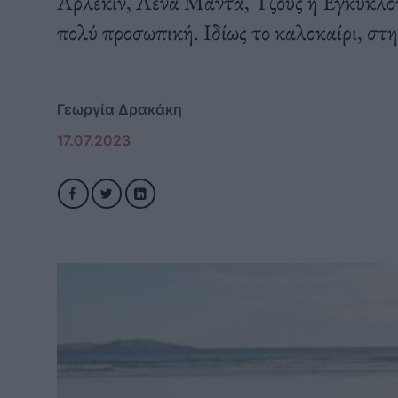
Άρλεκιν, Λένα Μαντά, Τζόυς ή Εγκυκλο
πολύ προσωπική. Ιδίως το καλοκαίρι, στ
Γεωργία Δρακάκη
17.07.2023