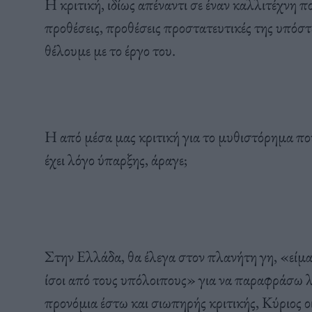
Η κριτική, ιδίως απέναντι σε έναν καλλιτέχνη πο
προθέσεις, προθέσεις προστατευτικές της υπόστ
θέλουμε με το έργο του.
Η από μέσα μας κριτική για το μυθιστόρημα πο
έχει λόγο ύπαρξης, άραγε;
Στην Ελλάδα, θα έλεγα στον πλανήτη γη, «είμασ
ίσοι από τους υπόλοιπους» για να παραφράσω λί
προνόμια έστω και σιωπηρής κριτικής, Κύριος ο