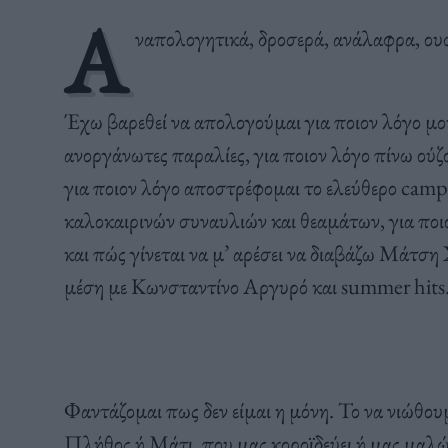
Α
ναπολογητικά, δροσερά, ανάλαφρα, ουσ
Έχω βαρεθεί να απολογούμαι για ποιον λόγο μου
ανοργάνωτες παραλίες, για ποιον λόγο πίνω ούζο
για ποιον λόγο αποστρέφομαι το ελεύθερο campi
καλοκαιρινών συναυλιών και θεαμάτων, για πο
και πώς γίνεται να μ’ αρέσει να διαβάζω Μάτσ
μέση με Κωνσταντίνο Αργυρό και summer hits
Φαντάζομαι πως δεν είμαι η μόνη. Το να νιώθου
Πλήθος ή Μάτι, που μας κοροϊδεύει ή μας μαλώνε