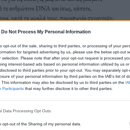
πό το ανθρώπινο DNA και ίσως, κάποτε,
οια, κατά τα μυαλά τους, παραφωνία συναντούν.
διαφερόμαστε για την γνώμη των τρίτων. Αλλά,
-
Do Not Process My Personal Information
λήρως. Ο κύκλος μας είναι αυτός που είναι και οι
μας, μας αγαπούν και μας αποδέχονται όπως
to opt-out of the sale, sharing to third parties, or processing of your per
formation for targeted advertising by us, please use the below opt-out s
r selection. Please note that after your opt-out request is processed y
eing interest-based ads based on personal information utilized by us or
disclosed to third parties prior to your opt-out. You may separately opt-
losure of your personal information by third parties on the IAB’s list of
ημα. Οι ξένοι. Που δεν είναι πάντοτε
άγιοι και
. This information may also be disclosed by us to third parties on the
IA
ας χαλάσουν την μέρα, με ένα βλεμματάκι, ένα
Participants
that may further disclose it to other third parties.
ι με κομπλιμέντο και όλα αυτά που, λίγο πολύ,
l Data Processing Opt Outs
o opt-out of the Sharing of my personal data.