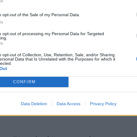
In
o opt-out of the Sale of my Personal Data.
 κιλά μας, το περιποιημένο ή όχι μανικιούρ μας,
In
 το σκυλί μας που, λόγω καλαζάρ, έχει ένα ματάκι,
to opt-out of processing my Personal Data for Targeted
ing.
λαίμε εύκολα ή γελάμε δυνατά. Μπορεί να έχουν
In
ας, την πείνα μας, την λαχτάρα μας για γλυκό, το
o opt-out of Collection, Use, Retention, Sale, and/or Sharing
έχουμε θέματα, αν είμαστε ψωνάρες, αν είμαστε
ersonal Data that Is Unrelated with the Purposes for which it
lected.
Out
ςή γλεντζέδες για τα μέτρα τους, αν είμαστε
δεν έχουμε λεφτά, αν μας αρέσει πολύ το σεξ με
CONFIRM
ρουμε τις γάτες υπερβολικά, αν είμαστε
άμου χαρακτήρος και όλα αυτά, όλα αυτά, όλα-όλα-
Data Deletion
Data Access
Privacy Policy