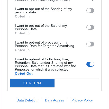
Βία στην τηλεόραση και ενήλικες
I want to opt-out of the Sharing of my
personal data.
Opted In
Η παρακολούθηση μόνο μίας ώρας τηλεόρασης
I want to opt-out of the Sale of my
την ημέρα μπορεί
να κάνει ένα άτομο πιο βίαιο προς
Personal Data.
Opted In
τους άλλους
, σύμφωνα με μια 25ετή μελέτη. Σε
I want to opt-out of processing my
ορισμένες περιπτώσεις, η παρακολούθηση
Personal Data for Targeted Advertising.
Opted In
τηλεόρασης αυξάνει τον κίνδυνο βίας κατά πέντε
I want to opt-out of Collection, Use,
φορές. Η νέα
έρευνα
δείχνει ότι το αποτέλεσμα δεν
Retention, Sale, and/or Sharing of my
Personal Data that Is Unrelated with the
παρατηρείται μόνο στα παιδιά, όπως είχε προταθεί
Purposes for which it was collected.
Opted Out
στο παρελθόν,
αλλά και στους ενήλικες.
CONFIRM
Π
αρακολουθήστε μία ώρα τηλεόραση και
πιθανότατα θα γίνετε μάρτυρες τριών έως πέντε
Data Deletion
Data Access
Privacy Policy
βίαιων πράξεων. «Σπορ, ειδήσεις, διαφημίσεις –