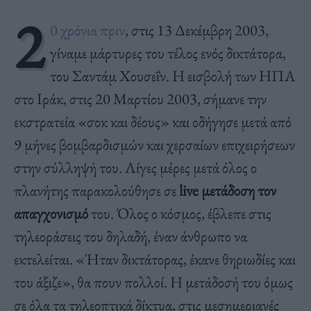
2
0 χρόνια πριν
, στις 13 Δεκέμβρη 2003,
γίναμε μάρτυρες του τέλος ενός δικτάτορα,
του Σαντάμ Χουσεΐν. Η εισβολή των ΗΠΑ
στο Ιράκ, στις 20 Μαρτίου 2003, σήμανε την
εκστρατεία «σοκ και δέους» και οδήγησε μετά από
9 μήνες βομβαρδισμών και χερσαίων επιχειρήσεων
στην σύλληψή του. Λίγες μέρες μετά όλος ο
πλανήτης παρακολούθησε σε
live μετάδοση τον
απαγχονισμό
του. Όλος ο κόσμος, έβλεπε στις
τηλεοράσεις του δηλαδή, έναν άνθρωπο να
εκτελείται. «Ήταν δικτάτορας, έκανε θηριωδίες και
του άξιζε», θα πουν πολλοί. Η μετάδοσή του όμως
σε όλα τα τηλεοπτικά δίκτυα, στις μεσημεριανές