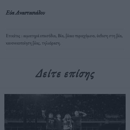
Εύα Αναστασιάδου
Ετικέτες :
αιματηρά επεισόδια
,
Βία
,
βίαιο περιεχόμενο
,
έκθεση στη βία
,
κανονικοποίηση βίας
,
τηλεόραση
.
Δείτε επίσης