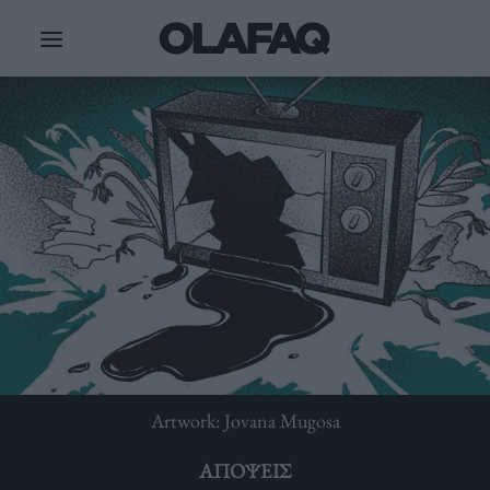
Μετάβαση
στο
περιεχόμενο
Artwork: Jovana Mugosa
ΑΠΌΨΕΙΣ