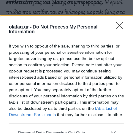
επιθετικότητας και βίαιης συμπεριφοράς.
Μερικά
παιδιά που εκτίθενται σε διάφορες μορφές βίας στα
μέσα ενημέρωσης –όχι μόνο στην τηλεοπτική βία
olafaq.gr -
Do Not Process My Personal
αλλά και στη βία στο διαδίκτυο, σε ταινίες και
Information
βιντεοπαιχνίδια– μπορούν να δουν τον κόσμο ως
If you wish to opt-out of the sale, sharing to third parties, or
ένα κακό, τρομακτικό μέρος όπου δεν είναι ασφαλή
processing of your personal or sensitive information for
targeted advertising by us, please use the below opt-out
και δεν μπορούν να κάνουν τίποτα για να
section to confirm your selection. Please note that after your
προστατέψουν τον εαυτό τους. Αυτό είναι ένα
opt-out request is processed you may continue seeing
interest-based ads based on personal information utilized by
ιδιαίτερο πρόβλημα για τα πολύ μικρά παιδιά,
us or personal information disclosed to third parties prior to
όπως εκείνα κάτω των έξι ετών, που δυσκολεύονται
your opt-out. You may separately opt-out of the further
disclosure of your personal information by third parties on the
να ξεχωρίσουν την πραγματικότητα από τη
IAB’s list of downstream participants. This information may
φαντασία.
also be disclosed by us to third parties on the
IAB’s List of
Downstream Participants
that may further disclose it to other
third parties.
Personal Data Processing Opt Outs