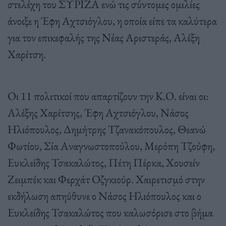
στελέχη του ΣΥΡΙΖΑ ενώ τις σύντομες ομιλίες
άνοιξε η Έφη Αχτσιόγλου, η οποία είπε τα καλύτερα
για τον επικεφαλής της Νέας Αριστεράς, Αλέξη
Χαρίτση.
Οι 11 πολιτικοί που απαρτίζουν την Κ.Ο. είναι οι:
Αλέξης Χαρίτσης, Έφη Αχτσιόγλου, Νάσος
Ηλιόπουλος, Δημήτρης Τζανακόπουλος, Θεανώ
Φωτίου, Σία Αναγνωστοπούλου, Μερόπη Τζούφη,
Ευκλείδης Τσακαλώτος, Πέτη Πέρκα, Χουσείν
Ζειμπέκ και Φερχάτ Οζγκιούρ. Χαιρετισμό στην
εκδήλωση απηύθυνε ο Νάσος Ηλιόπουλος και ο
Ευκλείδης Τσακαλώτος που καλωσόρισε στο βήμα