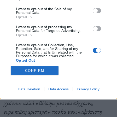
απογυμνώσει από κάθε ουσιαστική διάθεση
I want to opt-out of the Sale of my
ανανέωσης και προόδου, ο λόγος τους είναι
Personal Data.
Opted In
αντιδραστικός (με μικροαστικό, κάλπικο τις
I want to opt-out of processing my
περισσότερες φορές τρόπο) και δεν έχουν
Personal Data for Targeted Advertising.
Opted In
ουσιαστικές προτάσεις για τον τόπο. Μοιάζει,
I want to opt-out of Collection, Use,
κάποιες φορές, σα να μην γνωρίζουν ότι διεκδικούν
Retention, Sale, and/or Sharing of my
Personal Data that Is Unrelated with the
την διακυβέρνηση, την διαχείριση δηλαδή, το
Purposes for which it was collected.
Opted Out
μάνατζμεντ, ενός τόπου, μιας χώρας.
CONFIRM
Ο Αλέξης Χαρίτσης διευκρίνισε πως
«δεν είναι ο
Data Deletion
Data Access
Privacy Policy
στόχος μας να επιστρέψουμε πίσω το ρολόι του
χρόνου»
αλλά
«θέλουμε μια νέα σύγχρονη,
ευρωπαϊκή αριστερά»
που θα είναι
«αξιόπιστη