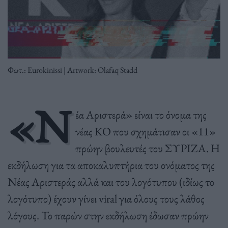
Φωτ.: Eurokinissi | Artwork: Olafaq Stadd
«Ν
έα Αριστερά» είναι το όνομα της
νέας ΚΟ που σχημάτισαν οι «11»
πρώην βουλευτές του ΣΥΡΙΖΑ. H
εκδήλωση για τα αποκαλυπτήρια του ονόματος της
Νέας Αριστεράς αλλά και του λογότυπου (ιδίως το
λογότυπο) έχουν γίνει viral για όλους τους λάθος
λόγους. Το παρών στην εκδήλωση έδωσαν πρώην