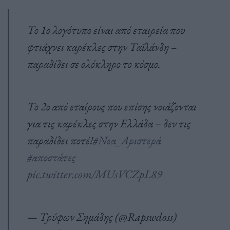
Το 1ο λογότυπο είναι από εταιρεία που
φτιάχνει καρέκλες στην Ταϊλάνδη –
παραδίδει σε ολόκληρο το κόσμο.
Το 2ο από εταίρους που επίσης νοιάζονται
για τις καρέκλες στην Ελλάδα – δεν τις
παραδίδει ποτέ!
#Νεα_Αριστερά
#αποστάτες
pic.twitter.com/MUsVCZpL89
— Τρύφων Σημάδης (@Rapswdoss)