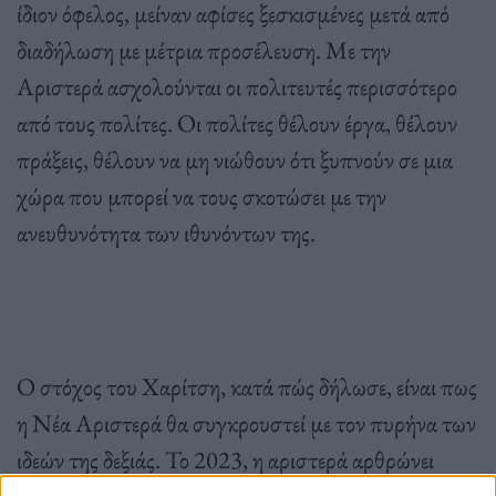
ίδιον όφελος, μείναν αφίσες ξεσκισμένες μετά από
διαδήλωση με μέτρια προσέλευση. Με την
Αριστερά ασχολούνται οι πολιτευτές περισσότερο
από τους πολίτες. Οι πολίτες θέλουν έργα, θέλουν
πράξεις, θέλουν να μη νιώθουν ότι ξυπνούν σε μια
χώρα που μπορεί να τους σκοτώσει με την
ανευθυνότητα των ιθυνόντων της.
Ο στόχος του Χαρίτση, κατά πώς δήλωσε, είναι πως
η Νέα Αριστερά θα συγκρουστεί με τον πυρήνα των
ιδεών της δεξιάς. Το 2023, η αριστερά αρθρώνει