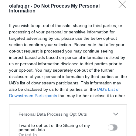
αντι-δεξιό λόγο και θαρρεί πως αυτό από μόνο του
olafaq.gr -
Do Not Process My Personal
αρκεί. Μα, κι η ίδια η δεξιά όλο και απο-δεξιώνεται.
Information
Δηλαδή, η δεξιά η σημερινή δεν έχει σχέση με τη
If you wish to opt-out of the sale, sharing to third parties, or
δεξιά του 1960. Η αριστερά γιατί δεν θέλει να
processing of your personal or sensitive information for
συγχρονίσει τον βηματισμό της; Ο Στέφανος
targeted advertising by us, please use the below opt-out
section to confirm your selection. Please note that after your
Κασσελάκης ήρθε έχοντας υποσχθεί πλείστες όσες
opt-out request is processed you may continue seeing
interest-based ads based on personal information utilized by
τομές. Έκανε ήδη μπόλικα επικοινωνιακά λάθη.
us or personal information disclosed to third parties prior to
Πίστεψε ότι τα μυαλά είναι φρέσκα, πλέον, ότι
your opt-out. You may separately opt-out of the further
disclosure of your personal information by third parties on the
απευθύνεται σε ανθρώπους που θέλουν να
IAB’s list of downstream participants. This information may
σηκώσουν μανίκια. Οι αριστεροί όμως
also be disclosed by us to third parties on the
IAB’s List of
Downstream Participants
that may further disclose it to other
καρεκλοκένταυροι και οι γηραλέοι μητεροπατέρες
third parties.
παλαιών αγώνων σκίζουν τα ιμάτιά τους για να μην
Personal Data Processing Opt Outs
αλλάξει τίποτα ουσιαστικό. Τα περισσότερα
I want to opt-out of the Sharing of my
στελέχη της σημερινής Αριστεράς την έχουν
personal data.
Opted In