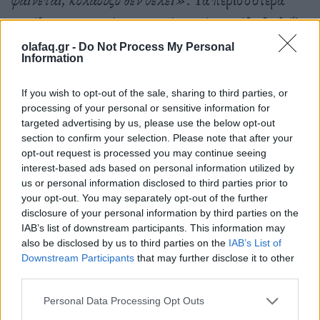
κανάλια και γενικότερα τα μίντια, έχουν ήδη διαλέξει
σε ποια πλευρά ανήκουν. Λίγα είναι αυτά που έχουν
olafaq.gr -
Do Not Process My Personal
Information
έντονα το στοιχείο της έκπληξης. Ας τα
ανακαλύψετε -μπείτε στο olafaq.gr για παράδειγμα,
If you wish to opt-out of the sale, sharing to third parties, or
processing of your personal or sensitive information for
α, εδώ είστε.
targeted advertising by us, please use the below opt-out
section to confirm your selection. Please note that after your
opt-out request is processed you may continue seeing
interest-based ads based on personal information utilized by
Δεν ψηφίζουμε με μη πολιτικά κριτήρια. Η λάμψη
us or personal information disclosed to third parties prior to
που εκπέμπουν οι αθλητές και τα μοντέλα, η
your opt-out. You may separately opt-out of the further
disclosure of your personal information by third parties on the
οικειότητα που έχει αναπτυχθεί με καλλιτέχνες και
IAB’s list of downstream participants. This information may
δημοσιογράφους, είναι ο καλύτερος
also be disclosed by us to third parties on the
IAB’s List of
Downstream Participants
that may further disclose it to other
αποπροσανατολισμός της κοινής γνώμης. Φυσικά
third parties.
και μπορούν να έχουν πολιτική άποψη, να
Personal Data Processing Opt Outs
διεκδικήσουν την ψήφο μας, να θέλουν όντως να