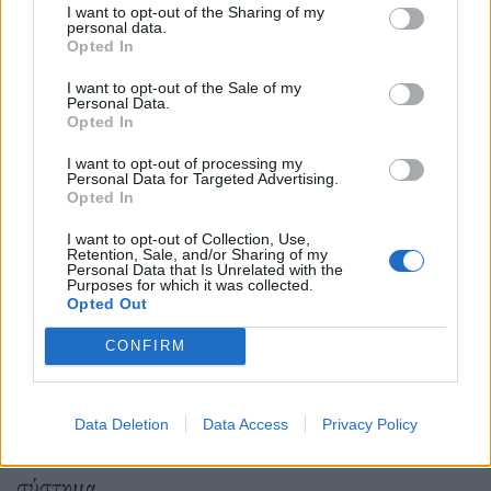
I want to opt-out of the Sharing of my
προσφέρουν στην δημόσια ζωή αυτού του τόπου.
personal data.
Opted In
Ξέρουμε όμως πολύ καλά με ποιον τρόπο λειτουργεί
I want to opt-out of the Sale of my
το πολιτικό σύστημα -όχι μόνο στην Ελλάδα- και
Personal Data.
Opted In
για ποιον λόγο τα κόμματα στρατολογούν τέτοιες
I want to opt-out of processing my
προσωπικότητες στα ψηφοδέλτιά τους.
Personal Data for Targeted Advertising.
Opted In
I want to opt-out of Collection, Use,
Retention, Sale, and/or Sharing of my
Δεν στεκόμαστε στα λάθη του μακρινού
Personal Data that Is Unrelated with the
Purposes for which it was collected.
παρελθόντος (4+ χρόνια πίσω), αλλά κοιτάμε
Opted Out
μπροστά. Ναι, ξέρω, κάποιοι μας απογοήτευσαν,
CONFIRM
κάποιοι δεν εκπλήρωσαν τις υποσχέσεις τους, οι
περισσότεροι έκαναν λάθη, παρόλα αυτά, το
Data Deletion
Data Access
Privacy Policy
τσουβάλιασμα δεν ευννοεί τον πολίτη αλλά το
σύστημα.