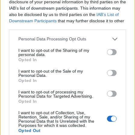
disclosure of your personal information by third parties on the
IAB’s list of downstream participants. This information may
also be disclosed by us to third parties on the
IAB’s List of
Ένα πιθανό μέλλον
Downstream Participants
that may further disclose it to other
third parties.
Το πιθανότερο είναι ότι τα παραδοσιακά talk show
θα συνεχίσουν να συρρικνώνονται, όχι μόνο επειδή
Personal Data Processing Opt Outs
κάποιοι προσβλήθηκαν, αλλά επειδή το μέσο έχει
I want to opt-out of the Sharing of my
personal data.
ξεπεραστεί. Όμως η πραγματική απώλεια είναι η
Opted In
διάθεση για ριψοκίνδυνη και ουσιαστική κωμωδία.
I want to opt-out of the Sale of my
Personal Data.
Αν φοβόμαστε τόσο πολύ την προσβολή ώστε να
Opted In
σκοτώνουμε κάθε προσπάθεια σάτιρας, τότε ίσως το
I want to opt-out of processing my
Personal Data for Targeted Advertising.
επόμενο «θύμα» να μην είναι ένας παρουσιαστής
Opted In
αλλά ο δημόσιος διάλογος συνολικά. Πρέπει να
I want to opt-out of Collection, Use,
Retention, Sale, and/or Sharing of my
αναρωτηθούμε τι κοινωνία διαμορφώνουμε για τις
Personal Data that Is Unrelated with the
Purposes for which it was collected.
μελλοντικές γενιές και αν τελικά το political correct
Opted Out