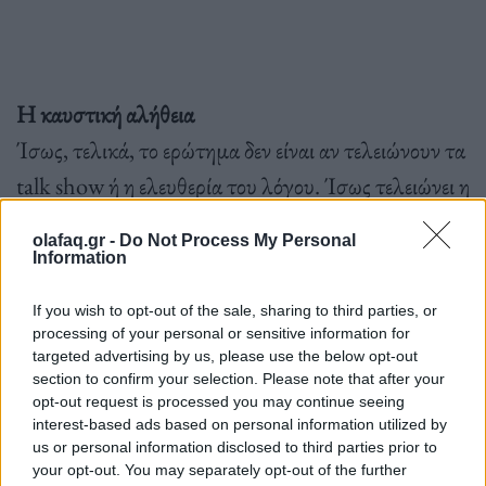
Η καυστική αλήθεια
Ίσως, τελικά, το ερώτημα δεν είναι αν τελειώνουν τα
talk show ή η ελευθερία του λόγου. Ίσως τελειώνει η
ικανότητά μας να δεχόμαστε την κριτική με χιούμορ.
olafaq.gr -
Do Not Process My Personal
Ζούμε σε μια εποχή όπου όλοι έχουν φωνή αλλά
Information
λίγοι έχουν ανεκτικότητα. Θέλουμε τη σάτιρα, αλλά
If you wish to opt-out of the sale, sharing to third parties, or
μόνο όταν συμφωνεί μαζί μας. Θέλουμε την
processing of your personal or sensitive information for
targeted advertising by us, please use the below opt-out
ελευθερία του λόγου, αλλά μόνο όταν επιβεβαιώνει
section to confirm your selection. Please note that after your
τις απόψεις μας. Αυτό δεν είναι ελευθερία, είναι
opt-out request is processed you may continue seeing
interest-based ads based on personal information utilized by
επιλεκτική ανεκτικότητα και αυτή δεν πρέπει να έχει
us or personal information disclosed to third parties prior to
χώρο σε μία αληθινή δημοκρατία.
your opt-out. You may separately opt-out of the further