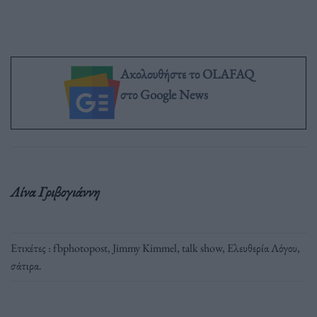
Ακολουθήστε το OLAFAQ
στο Google News
Λίνα Γριβογιάννη
Ετικέτες :
fbphotopost
,
Jimmy Kimmel
,
talk show
,
Ελευθερία Λόγου
,
σάτιρα
.