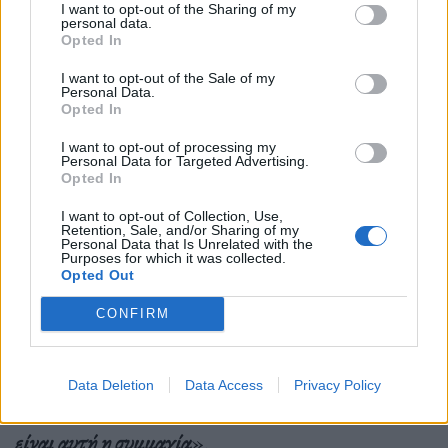
I want to opt-out of the Sharing of my
personal data.
Η
Stephanie Coontz
, ιστορικός, το βιβλίο της
Opted In
οποίας «
Marriage, A History
» (Γάμος, μια
I want to opt-out of the Sale of my
Personal Data.
ιστορία) αναφέρεται στην απόφαση του Ανώτατου
Opted In
Δικαστηρίου των ΗΠΑ για την ισότητα των
I want to opt-out of processing my
Personal Data for Targeted Advertising.
γάμων, εξηγεί ότι οι γάμοι ιστορικά
ενίσχυαν τις
Opted In
ταξικές διαιρέσεις
. Ήταν δύσκολο να παντρευτείς με
I want to opt-out of Collection, Use,
Retention, Sale, and/or Sharing of my
κάποιον ή κάποια που ανήκε σε διαφορετική τάξη
Personal Data that Is Unrelated with the
Purposes for which it was collected.
από σένα, λέει, ενώ ο γάμος για την
ελίτ
είχε να κάνει
Opted Out
με την
επέκταση της οικονομικής και πολιτικής
CONFIRM
δύναμης
. Οι γάμοι ήταν «
ένας τρόπος να επιδείξουν
τη δύναμή τους, να επιδείξουν τις κοινωνικές τους
Data Deletion
Data Access
Privacy Policy
σχέσεις, να επιδείξουν στους άλλους πόσο υπέροχη
είναι αυτή η συμμαχία
».