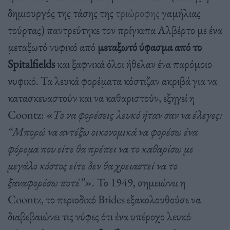
δημιουργός της τάσης της
τριώροφης
γαμήλιας
τούρτας) παντρεύτηκε τον πρίγκιπα Αλβέρτο με ένα
μεταξωτό νυφικό από
μεταξωτό ύφασμα από το
Spitalfields
και ξαφνικά όλοι ήθελαν ένα παρόμοιο
νυφικό. Τα λευκά φορέματα κόστιζαν ακριβά για να
κατασκευαστούν και να καθαριστούν, εξηγεί η
Coontz: «
Το να φορέσεις λευκό ήταν σαν να έλεγες:
“Μπορώ να αντέξω οικονομικά να φορέσω ένα
φόρεμα που είτε θα πρέπει να το καθαρίσω με
μεγάλο κόστος είτε δεν θα χρειαστεί να το
ξαναφορέσω ποτέ”».
Το 1949, σημειώνει η
Coontz, το περιοδικό Brides εξακολουθούσε να
διαβεβαιώνει τις νύφες ότι ένα υπέροχο λευκό