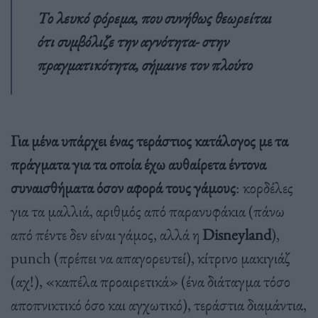
Tο λευκό φόρεμα, που συνήθως θεωρείται
ότι συμβόλιζε την αγνότητα- στην
πραγματικότητα, σήμαινε τον πλούτο
Για μένα υπάρχει ένας τεράστιος κατάλογος με τα
πράγματα για τα οποία έχω αυθαίρετα έντονα
συναισθήματα όσον αφορά τους γάμους
: κορδέλες
για τα μαλλιά, αριθμός από παρανυφάκια (πάνω
από πέντε δεν είναι γάμος, αλλά η
Disneyland
),
punch (πρέπει να απαγορευτεί), κίτρινο μακιγιάζ
(αχ!), «καπέλα προαιρετικά» (ένα διάταγμα τόσο
αποπνικτικό όσο και αγχωτικό), τεράστια διαμάντια,