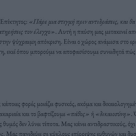
 Επίκτητος:
«Πάρε μια στιγμή πριν αντιδράσεις, και θα 
ιατηρήσεις τον έλεγχο»
. Αυτή η παύση μας μετακινεί απ
την ψύχραιμη απόκριση. Είναι ο χώρος ανάμεσα στο ερ
ση, εκεί όπου μπορούμε να αποφασίσουμε συνειδητά πώς
 κάποιες φορές μοιάζει φυσικός, ακόμα και δικαιολογημέ
ακαριαία και το βαφτίζουμε
«πάθος»
ή
«δικαιοσύνη»
.
 θυμός δεν λύνει τίποτα. Μας κάνει αντιδραστικούς, όχι
ς. Μας παγιδεύει σε κύκλους επίρριψης ευθυνών και δυσ