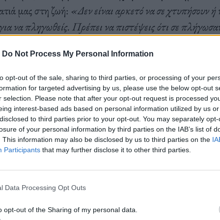
ατιά μας στη ζωή:
«Δεν είναι αρκετό να σε χτυπήσουν ή 
για να πληγωθείς. Πρέπει να πιστέψεις ότι σε πλήγωσα
φέρει να σε προκαλέσει, συνειδητοποίησε ότι το μυαλό σ
-
Do Not Process My Personal Information
ν πρόκληση. Για αυτό, είναι κρίσιμο να μην αντιδράς π
γμή πριν απαντήσεις και θα διαπιστώσεις ότι είναι πιο 
to opt-out of the sale, sharing to third parties, or processing of your per
formation for targeted advertising by us, please use the below opt-out s
 τον έλεγχο».
r selection. Please note that after your opt-out request is processed y
eing interest-based ads based on personal information utilized by us or
disclosed to third parties prior to your opt-out. You may separately opt-
losure of your personal information by third parties on the IAB’s list of
. This information may also be disclosed by us to third parties on the
IA
Participants
that may further disclose it to other third parties.
 Επίκτητου είναι ξεκάθαρα: δεν μας βλάπτουν τα γεγονότ
αλλά η σημασία που εμείς τους δίνουμε. Ο πραγματικός 
έξω, αλλά από αυτό που επιλέγουμε να πιστέψουμε. Ότα
l Data Processing Opt Outs
εί κανείς αυτό, σταματάει. Παύει να είναι έρμαιο των πε
o opt-out of the Sharing of my personal data.