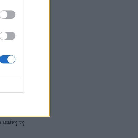
ια του, αλλά
 να
ποιον άλλον
είναι
 εκείνη τη