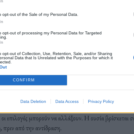
ος δεν έχει τον έλεγχο της ηρεμίας μας. Εμείς τον έχουμε.
In
o opt-out of the Sale of my Personal Data.
In
 μας προκαλεί, αυτό που μας πληγώνει δεν είναι τα λόγ
to opt-out of processing my Personal Data for Targeted
 εμείς τους δίνουμε. Λέμε στον εαυτό μας:
«Αυτό είναι
ing.
In
, δείχνει έλλειψη σεβασμού»
. Έτσι αφήνουμε τις λέξεις
o opt-out of Collection, Use, Retention, Sale, and/or Sharing
ην αντίδρασή μας. Αλλά γιατί; Γιατί να δώσουμε σε κά
ersonal Data that Is Unrelated with the Purposes for which it
lected.
μη πάνω μας;
Out
CONFIRM
Data Deletion
Data Access
Privacy Policy
ι η σοφία του Επίκτητου. Ο θυμός δεν είναι αυτόματος· 
 οι επιλογές μπορούν να αλλάξουν. Η ουσία βρίσκεται σε
, πριν από την αντίδραση.