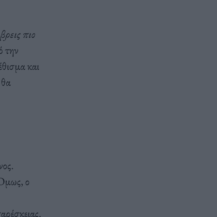
βρεις πιο
ό την
έθισμα και
 θα
νος.
 Όμως, ο
αρέσκειας.