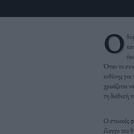
Ο
θυμ
κα
όμω
Όταν το συνε
ευθύνης για 
χρειάζεται ν
τη διάθεσή τ
Ο στωικός 
έλεγχο του 