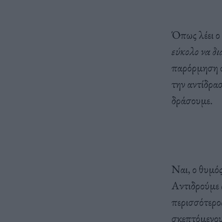
Όπως λέει ο
εύκολο να δ
παρόρμηση σ
την αντίδρα
δράσουμε.
Ναι, ο θυμός
Αντιδρούμε 
περισσότερος
σκεπτόμενου