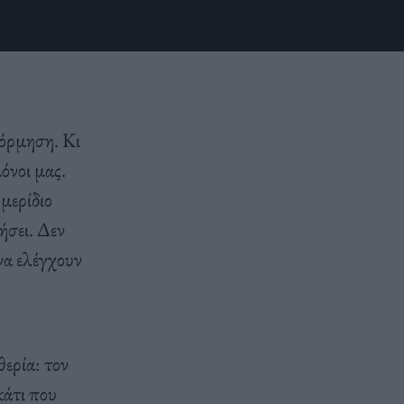
ρόρμηση. Κι
όνοι μας.
μερίδιο
ήσει. Δεν
να ελέγχουν
θερία: τον
κάτι που