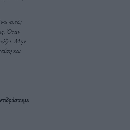
ναι αυτός
κες. Όταν
αράζει. Μην
παύση και
αντιδράσουμε