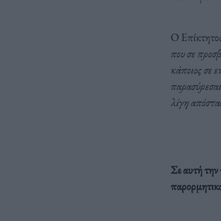
Ο Επίκτητος
που σε προσβ
κάποιος σε ε
παρασύρεσαι
λίγη απόστασ
Σε αυτή την
παρορμητικά