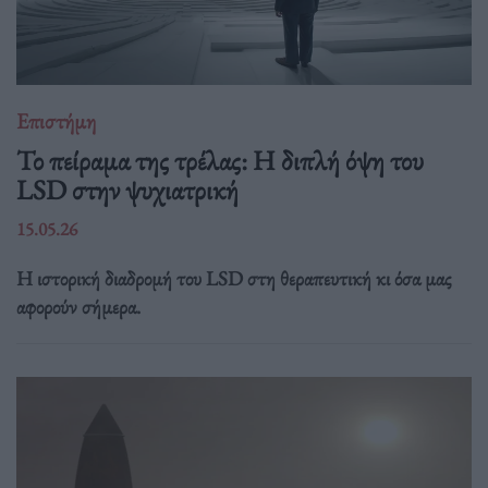
Επιστήμη
Το πείραμα της τρέλας: Η διπλή όψη του
LSD στην ψυχιατρική
15.05.26
Η ιστορική διαδρομή του LSD στη θεραπευτική κι όσα μας
αφορούν σήμερα.