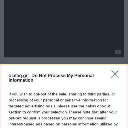
olafaq.gr -
Do Not Process My Personal
Information
Πώς προέκυψε η σεληνιακή συνεργασία NASA – Nokia
If you wish to opt-out of the sale, sharing to third parties, or
Θα μπορούσε να θέσει τις βάσεις για ένα εξωγήινο
processing of your personal or sensitive information for
targeted advertising by us, please use the below opt-out
διαδίκτυο που δεν θα διαφέρει από το γήινο. Οι
section to confirm your selection. Please note that after your
opt-out request is processed you may continue seeing
προσωπικές συσκευές θα μπορούσαν να συνδεθούν
interest-based ads based on personal information utilized by