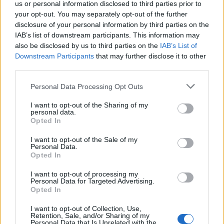
σε τέτοια δίκτυα, επιτρέποντας στους αποίκους του
us or personal information disclosed to third parties prior to
your opt-out. You may separately opt-out of the further
διαστήματος να
χρησιμοποιούν smartphones που
disclosure of your personal information by third parties on the
θα έχουν πρόσβαση σε όλες τις εφαρμογές και
IAB’s list of downstream participants. This information may
also be disclosed by us to third parties on the
IAB’s List of
υπηρεσίες που είναι διαθέσιμες σε όσους βρίσκονται
Downstream Participants
that may further disclose it to other
στη Γη.
third parties.
Personal Data Processing Opt Outs
I want to opt-out of the Sharing of my
Η NASA επέλεξε την Bell Labs στο πλαίσιο της
personal data.
Opted In
πρωτοβουλίας της Tipping Point, μιας σειράς
I want to opt-out of the Sale of my
συνεργασιών με εταιρείες για την ανάπτυξη
Personal Data.
Opted In
τεχνολογιών για μελλοντικές αποστολές που τις
φέρνουν σε προνομιακή θέση ως προς τους βασικούς
I want to opt-out of processing my
Personal Data for Targeted Advertising.
ρόλους στη μελλοντική λεγόμενη διαστημική
Opted In
οικονομία. Έτσι, η Bell Labs έλαβε επιχορήγηση
I want to opt-out of Collection, Use,
Retention, Sale, and/or Sharing of my
Personal Data that Is Unrelated with the