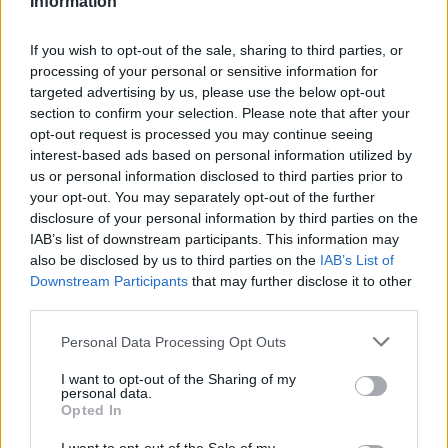
Information
Επιστήμη
Το πείραμα της τρέλας: Η διπλή όψη του
If you wish to opt-out of the sale, sharing to third parties, or
LSD στην ψυχιατρική
processing of your personal or sensitive information for
targeted advertising by us, please use the below opt-out
15.05.26
section to confirm your selection. Please note that after your
opt-out request is processed you may continue seeing
Η ιστορική διαδρομή του LSD στη θεραπευτική κι όσα μας
interest-based ads based on personal information utilized by
αφορούν σήμερα.
us or personal information disclosed to third parties prior to
your opt-out. You may separately opt-out of the further
disclosure of your personal information by third parties on the
IAB’s list of downstream participants. This information may
also be disclosed by us to third parties on the
IAB’s List of
Downstream Participants
that may further disclose it to other
third parties.
Personal Data Processing Opt Outs
I want to opt-out of the Sharing of my
personal data.
Opted In