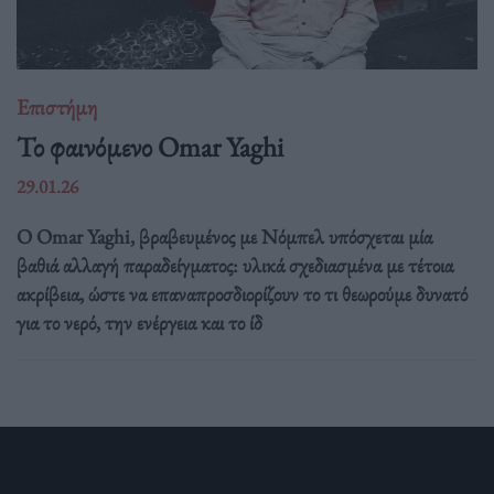
Επιστήμη
Το φαινόμενο Omar Yaghi
29.01.26
Ο Omar Yaghi, βραβευμένος με Νόμπελ υπόσχεται μία
βαθιά αλλαγή παραδείγματος: υλικά σχεδιασμένα με τέτοια
ακρίβεια, ώστε να επαναπροσδιορίζουν το τι θεωρούμε δυνατό
για το νερό, την ενέργεια και το ίδ