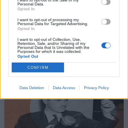
I want to opt-out of the Sale of my
Personal Data.
Επιστήμη
Opted In
Από τον Άρη μέχρι το μέλλον: Τι ψάχνουμε
I want to opt-out of processing my
Personal Data for Targeted Advertising.
πραγματικά στο διάστημα
Opted In
31.03.26
I want to opt-out of Collection, Use,
Retention, Sale, and/or Sharing of my
Personal Data that Is Unrelated with the
Η κουβέντα για το Διάστημα είναι πάντα ανοιχτή κι ας
Purposes for which it was collected.
μονοπωλεί σήμερα ο πόλεμος. Ας δούμε μία ενδιαφέρουσα
Opted Out
προσέγγιση.
CONFIRM
Data Deletion
Data Access
Privacy Policy