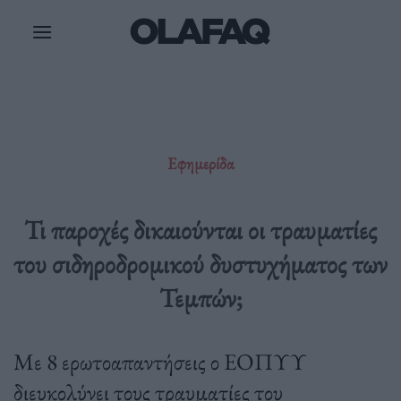
Μετάβαση
στο
περιεχόμενο
Εφημερίδα
Τι παροχές δικαιούνται οι τραυματίες
του σιδηροδρομικού δυστυχήματος των
Τεμπών;
Με 8 ερωτοαπαντήσεις ο ΕΟΠΥΥ
διευκολύνει τους τραυματίες του