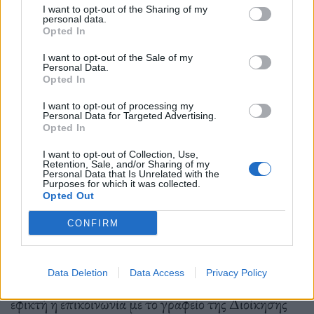
φάρμακα, παρέχεται η δυνατότητα αποζημίωσης;
I want to opt-out of the Sharing of my
personal data.
Opted In
I want to opt-out of the Sale of my
Ναι, προσκομίζοντας αντίγραφο της συνταγής και
Personal Data.
Opted In
το φορολογικό παραστατικό (απόδειξη ή τιμολόγιο)
I want to opt-out of processing my
στην αρμόδια Περιφερειακή Διεύθυνση του
Personal Data for Targeted Advertising.
Opted In
ΕΟΠΥΥ.
I want to opt-out of Collection, Use,
Retention, Sale, and/or Sharing of my
Personal Data that Is Unrelated with the
Purposes for which it was collected.
7. Αν αντιμετωπίσω κάποιο πρόβλημα που μπορώ
Opted Out
να απευθυνθώ;
CONFIRM
Data Deletion
Data Access
Privacy Policy
Για οποιοδήποτε πρόβλημα ή διευκρίνιση, είναι
εφικτή η επικοινωνία με το γραφείο της Διοίκησης