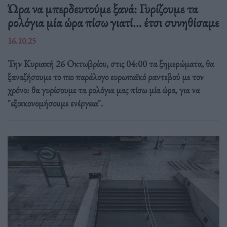
Ώρα να μπερδευτούμε ξανά: Γυρίζουμε τα
ρολόγια μία ώρα πίσω γιατί… έτσι συνηθίσαμε
16.10.25
Την Κυριακή 26 Οκτωβρίου, στις 04:00 τα ξημερώματα, θα
ξαναζήσουμε το πιο παράλογο ευρωπαϊκό ραντεβού με τον
χρόνο: θα γυρίσουμε τα ρολόγια μας πίσω μία ώρα, για να
"εξοικονομήσουμε ενέργεια".