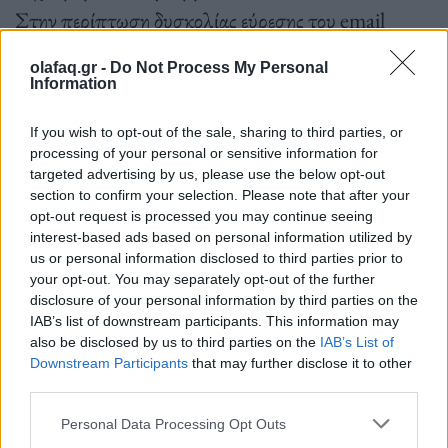
Στην περίπτωση δυσκολίας εύρεσης του email
μπορούν να τα αποστέλλουν στο email της
olafaq.gr -
Do Not Process My Personal
Διοίκησης
dioikitis@eopyy.gov.gr
.
Information
If you wish to opt-out of the sale, sharing to third parties, or
processing of your personal or sensitive information for
5. Υπάρχει ποσοστό συμμετοχής στα φάρμακα;
targeted advertising by us, please use the below opt-out
section to confirm your selection. Please note that after your
opt-out request is processed you may continue seeing
interest-based ads based on personal information utilized by
Δεν υπάρχει συμμετοχή. Οι τραυματίες του
us or personal information disclosed to third parties prior to
δυστυχήματος εξαιρούνται από κάθε συμμετοχή και
your opt-out. You may separately opt-out of the further
disclosure of your personal information by third parties on the
επιβαρύνσεις για την αγορά και προμήθεια
IAB’s list of downstream participants. This information may
also be disclosed by us to third parties on the
IAB’s List of
φαρμάκων ή σκευασμάτων.
Downstream Participants
that may further disclose it to other
third parties.
Personal Data Processing Opt Outs
6. Σε περίπτωση πληρωμής συμμετοχής για