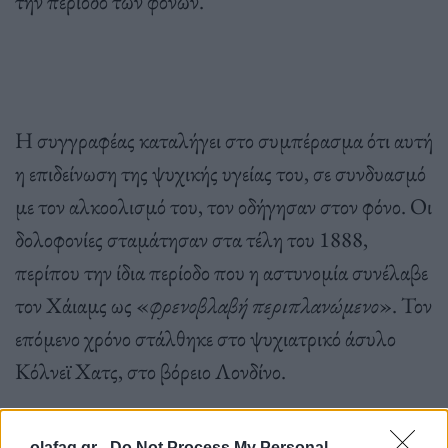
την περίοδο των φόνων.
Η συγγραφέας καταλήγει στο συμπέρασμα ότι αυτή
η επιδείνωση της ψυχικής υγείας του, σε συνδυασμό
με τον αλκοολισμό του, τον οδήγησαν στον φόνο. Οι
δολοφονίες σταμάτησαν στα τέλη του 1888,
περίπου την ίδια περίοδο που η αστυνομία συνέλαβε
τον Χάιαμς ως «
φρενοβλαβή περιπλανώμενο
». Τον
επόμενο χρόνο στάλθηκε στο ψυχιατρικό άσυλο
Κόλνεϊ Χατς, στο βόρειο Λονδίνο.
olafaq.gr -
Do Not Process My Personal