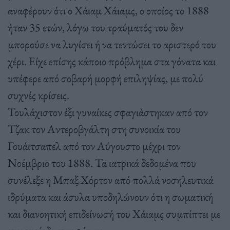
αναφέρουν ότι ο Χάιαμ Χάιαμς, ο οποίος το 1888
ήταν 35 ετών, λόγω του τραύματός του δεν
μπορούσε να λυγίσει ή να τεντώσει το αριστερό του
χέρι. Είχε επίσης κάποιο πρόβλημα στα γόνατα και
υπέφερε από σοβαρή μορφή επιληψίας, με πολύ
συχνές κρίσεις.
Τουλάχιστον έξι γυναίκες σφαγιάστηκαν από τον
Τζακ τον Αντεροβγάλτη στη συνοικία του
Γουάιτσαπελ από τον Αύγουστο μέχρι τον
Νοέμβριο του 1888. Τα ιατρικά δεδομένα που
συνέλεξε η Μπαξ Χόρτον από πολλά νοσηλευτικά
ιδρύματα και άσυλα υποδηλώνουν ότι η σωματική
και διανοητική επιδείνωσή του Χάιαμς συμπίπτει με