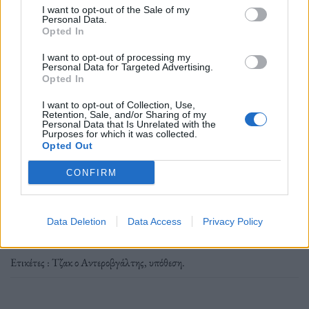
I want to opt-out of the Sale of my
Personal Data.
Opted In
Πηγή: ΑΠΕ-ΜΠΕ
I want to opt-out of processing my
Personal Data for Targeted Advertising.
Opted In
Ακολουθήστε το OLAFAQ
I want to opt-out of Collection, Use,
στο Google News
Retention, Sale, and/or Sharing of my
Personal Data that Is Unrelated with the
Purposes for which it was collected.
Opted Out
CONFIRM
Newsroom
Data Deletion
Data Access
Privacy Policy
Ετικέτες :
Τζακ ο Αντεροβγάλτης
,
υπόθεση
.