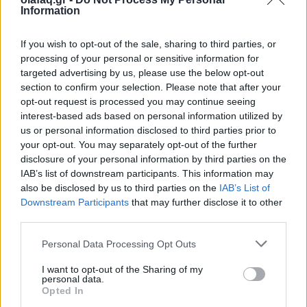
Ο Πολ Μπεγκ, ένας συγγραφέας που έχει ειδικευτεί
Information
στην ιστορία του Τζακ του Αντεροβγάλτη, είπε ότι
If you wish to opt-out of the sale, sharing to third parties, or
στηρίζει τη θέση της Μπαξ Χόρτον, την οποία
processing of your personal or sensitive information for
χαρακτήρισε «
καλά τεκμηριωμένη
» και
targeted advertising by us, please use the below opt-out
section to confirm your selection. Please note that after your
«
καλογραμμένη
».
opt-out request is processed you may continue seeing
interest-based ads based on personal information utilized by
Το 2014 ένας άλλος συγγραφέας-επιχειρηματίας, ο
us or personal information disclosed to third parties prior to
Ράσελ Έντουαρντς, συμπέρανε ότι ο δράστης των
your opt-out. You may separately opt-out of the further
disclosure of your personal information by third parties on the
εγκλημάτων ήταν ο Άαρον Κοσμίνσκι, ένας Εβραίος
IAB’s list of downstream participants. This information may
μετανάστης από την Πολωνία, που εργαζόταν ως
also be disclosed by us to third parties on the
IAB’s List of
Downstream Participants
that may further disclose it to other
κουρέας και είχε θεωρηθεί ύποπτος εκείνη την εποχή.
third parties.
Η υπόθεσή του, που βασιζόταν σε αναλύσεις DNA,
Personal Data Processing Opt Outs
αμφισβητήθηκε.
I want to opt-out of the Sharing of my
personal data.
Opted In