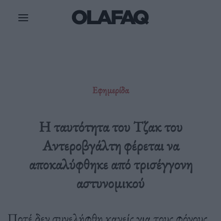
Μετάβαση
στο
περιεχόμενο
Εφημερίδα
Η ταυτότητα του Τζακ του
Αντεροβγάλτη φέρεται να
αποκαλύφθηκε από τρισέγγονη
αστυνομικού
Ποτέ δεν συνελήφθη κανείς για τους φόνους.