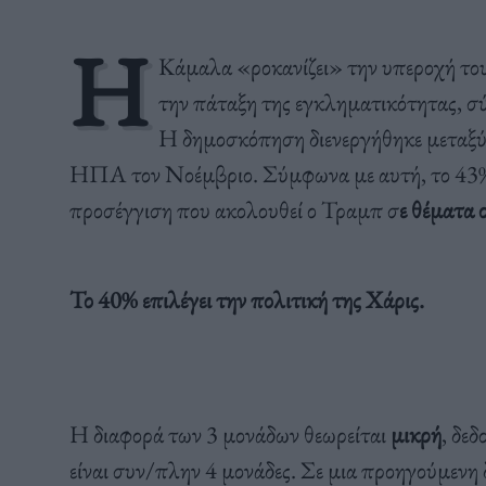
Η
Κάμαλα «ροκανίζει» την υπεροχή τ
την πάταξη της εγκληματικότητας, σ
Η δημοσκόπηση διενεργήθηκε μεταξύ
ΗΠΑ τον Νοέμβριο. Σύμφωνα με αυτή, το 43
προσέγγιση που ακολουθεί ο Τραμπ σ
ε θέματα 
Το 40% επιλέγει την πολιτική της Χάρις.
Η διαφορά των 3 μονάδων θεωρείται
μικρή
, δε
είναι συν/πλην 4 μονάδες. Σε μια προηγούμεν