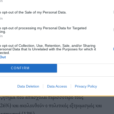
In
 έχει ανέβει κατά μία μονάδα, στο 43%.
o opt-out of the Sale of my Personal Data.
In
οεκλογική εκστρατεία από την απόφαση του
to opt-out of processing my Personal Data for Targeted
ing.
 αποσυρθεί και να στηρίξει τον Ντόναλντ Τραμπ.
In
ν ψηφοφόρων δήλωνε ότι θα στήριζε τον Κένεντι.
o opt-out of Collection, Use, Retention, Sale, and/or Sharing
ersonal Data that Is Unrelated with the Purposes for which it
lected.
Out
CONFIRM
υβέρνηση Μπάιντεν για τη διαχείριση της
Data Deletion
Data Access
Privacy Policy
 να
αισθάνονται τις επιπτώσεις από τον υψηλό
 ζήτημα που απασχολεί περισσότερο τους
26%) και ακολουθούν ο πολιτικός εξτρεμισμός και
ναστευτικό (13%).