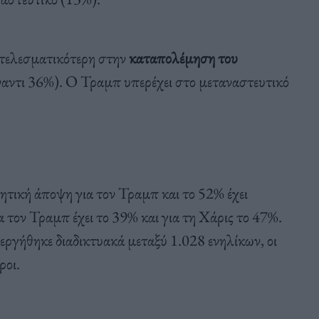
οτελεσματικότερη στην
καταπολέμηση του
αντι 36%). Ο Τραμπ υπερέχει στο μεταναστευτικό
ητική άποψη για τον Τραμπ και το 52% έχει
 τον Τραμπ έχει το 39% και για τη Χάρις το 47%.
ργήθηκε διαδικτυακά μεταξύ 1.028 ενηλίκων, οι
ροι.