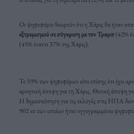
Οι ψηφοφόροι θεωρούν ότι η Χάρις θα ήταν απ
εξτρεμισμού σε σύγκριση με τον Τραμπ
(42% έν
(45% έναντι 37% της Χάρις).
Το 59% των ψηφοφόρων είπε επίσης ότι έχει αρν
αρνητική άποψη για τη Χάρις. Θετική άποψη για
Η δημοσκόπηση για τις εκλογές στις ΗΠΑ διενε
902 εκ των οποίων ήταν εγγεγραμμένοι ψηφοφό