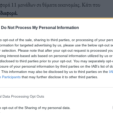
αφορά 11 μονάδων σε θέματα οικονομίας. Κάτι που
 διαφορά.
-
Do Not Process My Personal Information
και της διαφθοράς, Χάρις και Τραμπ ισοψηφούν,
to opt-out of the sale, sharing to third parties, or processing of your per
υ Ιουλίου ο Τραμπ θεωρείτο καλύτερος στον τομέα
formation for targeted advertising by us, please use the below opt-out s
του.
r selection. Please note that after your opt-out request is processed y
eing interest-based ads based on personal information utilized by us or
disclosed to third parties prior to your opt-out. You may separately opt-
losure of your personal information by third parties on the IAB’s list of
. This information may also be disclosed by us to third parties on the
IA
Participants
that may further disclose it to other third parties.
υν ότι η Χάρις αποκτά ένα μικρό προβάδισμα
l Data Processing Opt Outs
 21 Ιουλίου, μετά την απόφαση του προέδρου Τζο
μια δεύτερη θητεία. Η δημοσκόπηση του
o opt-out of the Sharing of my personal data.