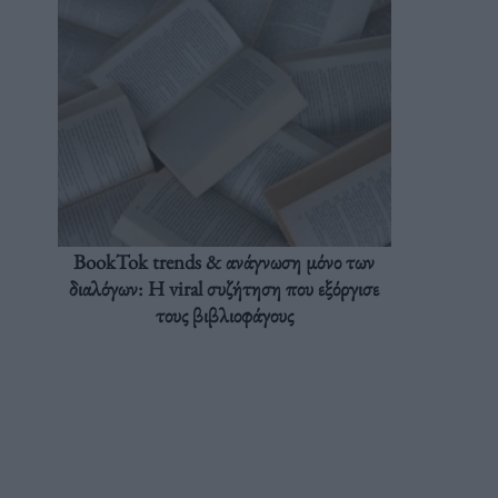
BookTok trends & ανάγνωση μόνο των
διαλόγων: Η viral συζήτηση που εξόργισε
τους βιβλιοφάγους