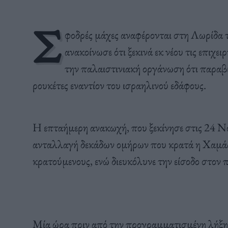
Σ
φοδρές μάχες αναφέρονται στη Λωρίδα 
ανακοίνωσε ότι ξεκινά εκ νέου τις επιχε
την παλαιστινιακή οργάνωση ότι παραβ
ρουκέτες εναντίον του ισραηλινού εδάφους.
Η επταήμερη ανακωχή, που ξεκίνησε στις 24 Νο
ανταλλαγή δεκάδων ομήρων που κρατά η Χαμάς
κρατούμενους, ενώ διευκόλυνε την είσοδο στον 
Μία ώρα πριν από την προγραμματισμένη λήξη τ