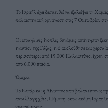
Το Ισραήλ έχει δεσμευθεί να εξαλείψει τη Χαμά
παλαιστινιακή οργάνωση στις 7 Οκτωβρίου στ
Οι ισραηλινές ένοπλες δυνάμεις απάντησαν ξε
εναντίον της Γάζας, ενώ ακολούθησε και χερσα
περισσότεροι από 15.000 Παλαιστίνιοι έχουν σ
από 6.000 παιδιά.
Όμηροι
Το Κατάρ και η Αίγυπτος κατέβαλαν έντονες προ
ανταλλαγή χθες, Πέμπτη, οκτώ ακόμη Ισραηλι
κρατούμενους.