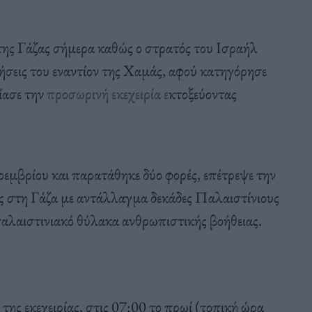
της Γάζας σήμερα καθώς ο στρατός του Ισραήλ
ιρήσεις του εναντίον της Χαμάς, αφού κατηγόρησε
ίασε την
προσωρινή εκεχειρία ε
κτοξεύοντας
εμβρίου και παρατάθηκε δύο φορές, επέτρεψε την
 στη Γάζα με αντάλλαγμα δεκάδες Παλαιστίνιους
παλαιστινιακό θύλακα ανθρωπιστικής βοήθειας.
ης εκεχειρίας, στις 07:00 το πρωί (τοπική ώρα