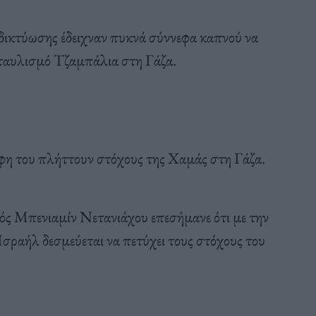
δικτύωσης έδειχναν πυκνά σύννεφα καπνού να
ταυλισμό Τζαμπάλια στη Γάζα.
φη του πλήττουν στόχους της Χαμάς στη Γάζα.
ς Μπενιαμίν Νετανιάχου επεσήμανε ότι με την
σραήλ δεσμεύεται να πετύχει τους στόχους του