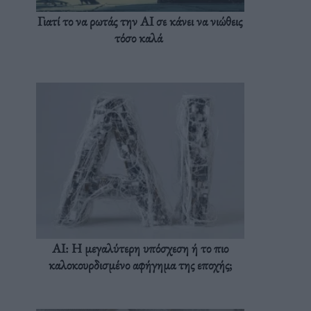
Γιατί το να ρωτάς την AI σε κάνει να νιώθεις
τόσο καλά
AI: Η μεγαλύτερη υπόσχεση ή το πιο
καλοκουρδισμένο αφήγημα της εποχής;