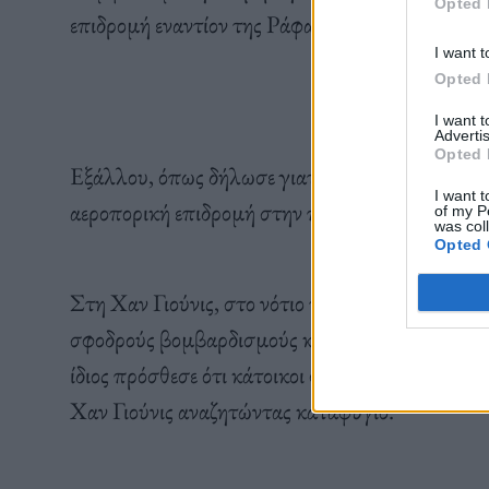
Opted 
επιδρομή εναντίον της Ράφα, στο νότιο τμήμα τ
I want t
Opted 
I want 
Advertis
Opted 
Εξάλλου, όπως δήλωσε γιατρός στο νοσοκομείο
I want t
αεροπορική επιδρομή στην πόλη της Γάζας.
of my P
was col
Opted 
Στη Χαν Γιούνις, στο νότιο τμήμα της Γάζας, α
σφοδρούς βομβαρδισμούς και βλέπει καπνό να 
ίδιος πρόσθεσε ότι κάτοικοι φεύγουν από την πε
Χαν Γιούνις αναζητώντας καταφύγιο.