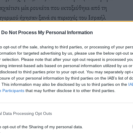
αχαίτισε μία ρουκέτα που εκτοξεύθηκε από τη
γερμού ήχησαν ξανά σε περιοχές του Ισραήλ
στρατός.
-
Do Not Process My Personal Information
to opt-out of the sale, sharing to third parties, or processing of your per
χει αναλάβει την ευθύνη για τις εκτοξεύσεις.
formation for targeted advertising by us, please use the below opt-out s
r selection. Please note that after your opt-out request is processed y
eing interest-based ads based on personal information utilized by us or
disclosed to third parties prior to your opt-out. You may separately opt-
losure of your personal information by third parties on the IAB’s list of
. This information may also be disclosed by us to third parties on the
IA
Participants
that may further disclose it to other third parties.
ια πλήγματα της ισραηλινής πολεμικής
ρίδας της Γάζας μετά τη λήξη της εκεχειρίας.
l Data Processing Opt Outs
o opt-out of the Sharing of my personal data.
ρωποι σκοτώθηκαν σε ισραηλινή αεροπορική