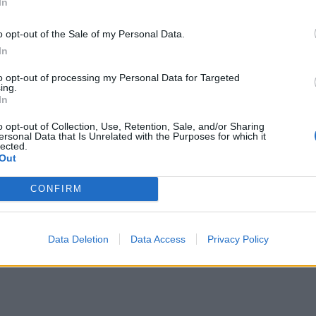
In
ου θύλακα, κοντά στα σύνορα με την Αίγυπτο.
o opt-out of the Sale of my Personal Data.
In
to opt-out of processing my Personal Data for Targeted
ing.
In
 Άχλι Άραμπ, δύο παιδιά σκοτώθηκαν σε
o opt-out of Collection, Use, Retention, Sale, and/or Sharing
ersonal Data that Is Unrelated with the Purposes for which it
lected.
Out
CONFIRM
υτόπτης μάρτυρας δήλωσε στο Reuters ότι ακούει
υψώνεται από το ανατολικό τμήμα της πόλης. Ο
ριοχή και κατευθύνονται προς το δυτικό τμήμα της
Data Deletion
Data Access
Privacy Policy