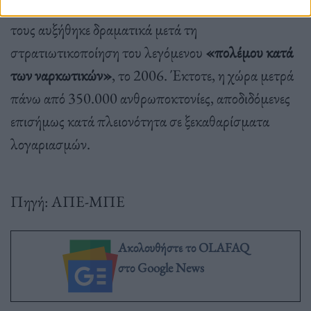
χρόνια του 1960 και του 1980. Όμως ο αριθμός
τους αυξήθηκε δραματικά μετά τη
στρατιωτικοποίηση του λεγόμενου
«πολέμου κατά
των ναρκωτικών»
, το 2006. Έκτοτε, η χώρα μετρά
πάνω από 350.000 ανθρωποκτονίες, αποδιδόμενες
επισήμως κατά πλειονότητα σε ξεκαθαρίσματα
λογαριασμών.
Πηγή: ΑΠΕ-ΜΠΕ
Ακολουθήστε το OLAFAQ
στο Google News