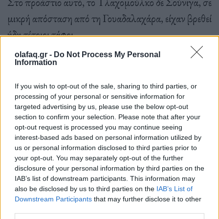
Στο προάστιο αυτό, το Τλαχομούλκο δε Σούνιγα, σε
μικρή απόσταση από τη Γουαδαλαχάρα, είχαν βρεθεί
ήδη τέτοιοι τάφοι.
olafaq.gr -
Do Not Process My Personal
Information
If you wish to opt-out of the sale, sharing to third parties, or
Τη 14η Ιουνίου,
ομάδα αποτελούμενη από μητέρες
processing of your personal or sensitive information for
targeted advertising by us, please use the below opt-out
αγνοούμενων ανακοίνωσε πως βρέθηκαν 27
section to confirm your selection. Please note that after your
σακούλες με ανθρώπινα λείψανα
.
opt-out request is processed you may continue seeing
interest-based ads based on personal information utilized by
us or personal information disclosed to third parties prior to
your opt-out. You may separately opt-out of the further
Ενώ στα τέλη Μαΐου,
βρέθηκαν τα πτώματα οκτώ
disclosure of your personal information by third parties on the
IAB’s list of downstream participants. This information may
εργαζομένων σε call center στην πολιτεία Χαλίσκο
,
also be disclosed by us to third parties on the
IAB’s List of
μερικές ημέρες μετά την εξαφάνισή τους. Τα
Downstream Participants
that may further disclose it to other
third parties.
θύματα, δυο γυναίκες και έξι άνδρες, περίπου