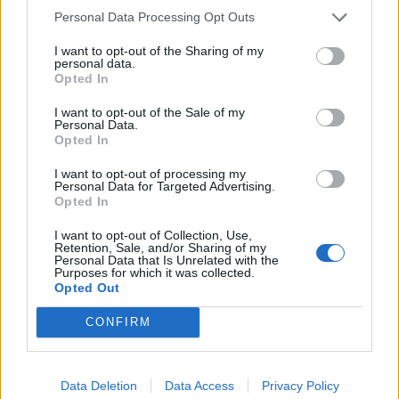
Personal Data Processing Opt Outs
τριάντα ετών, είχαν κομματιαστεί και τα
υπολείμματά τους βρέθηκαν σε σχεδόν πενήντα
I want to opt-out of the Sharing of my
personal data.
πλαστικές σακούλες πεταμένες σε χαράδρα στη
Opted In
Σαποπάν, άλλο προάστιο της Γουαδαλαχάρας.
I want to opt-out of the Sale of my
Personal Data.
Opted In
I want to opt-out of processing my
Σύμφωνα με την ομοσπονδιακή κυβέρνηση, τα
Personal Data for Targeted Advertising.
Opted In
πρώτα στοιχεία της έρευνας έδειξαν πως η
I want to opt-out of Collection, Use,
συγκεκριμένη εταιρεία τηλεφωνικών υπηρεσιών
Retention, Sale, and/or Sharing of my
Personal Data that Is Unrelated with the
εμπλεκόταν σε υποθέσεις απατών με ακίνητα και
Purposes for which it was collected.
Opted Out
εκβιάσεων μέσω τηλεφώνου.
CONFIRM
Οι πρώτες εξαφανίσεις στο Μεξικό ανάγονται στα
Data Deletion
Data Access
Privacy Policy