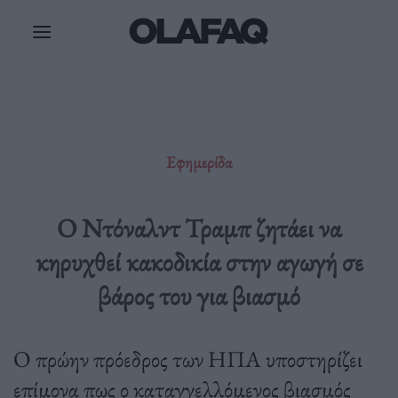
Μετάβαση
στο
περιεχόμενο
Εφημερίδα
Ο Ντόναλντ Τραμπ ζητάει να
κηρυχθεί κακοδικία στην αγωγή σε
βάρος του για βιασμό
Ο πρώην πρόεδρος των ΗΠΑ υποστηρίζει
επίμονα πως ο καταγγελλόμενος βιασμός