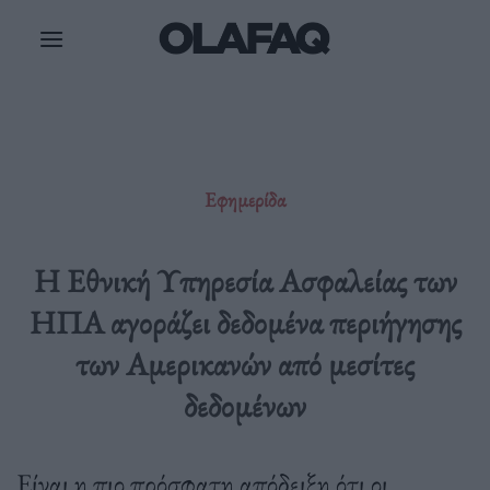
Μετάβαση
στο
περιεχόμενο
Εφημερίδα
Η Εθνική Υπηρεσία Ασφαλείας των
ΗΠΑ αγοράζει δεδομένα περιήγησης
των Αμερικανών από μεσίτες
δεδομένων
Είναι η πιο πρόσφατη απόδειξη ότι οι