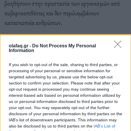
βοηθήσουν στην προστασία των οργανισμών από
κυβερνοεπιθέσεις και δεν περιλαμβάνουν
κατασκοπεία ανθρώπων.
«Τα δεδομένα netflow είναι χρήσιμα για την
olafaq.gr -
Do Not Process My Personal
Information
παρακολούθηση κακόβουλου λογισμικού και
[κατανεμημένων επιθέσεων άρνησης παροχής
If you wish to opt-out of the sale, sharing to third parties, or
processing of your personal or sensitive information for
υπηρεσιών]»
, δήλωσε η Nixon στο CNN.
«Δεν
targeted advertising by us, please use the below opt-out
section to confirm your selection. Please note that after your
είναι χρήσιμο για να βρει κανείς ποια κάνει
opt-out request is processed you may continue seeing
αμβλώσεις ή ποιος καλεί στη γραμμή
interest-based ads based on personal information utilized by
us or personal information disclosed to third parties prior to
αυτοκτονίας».
your opt-out. You may separately opt-out of the further
disclosure of your personal information by third parties on the
IAB’s list of downstream participants. This information may
also be disclosed by us to third parties on the
IAB’s List of
«Τα netflow είναι ένας από τους λόγους για τους