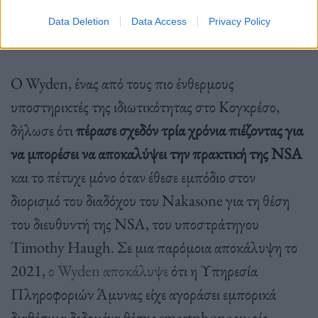
Data Deletion
Data Access
Privacy Policy
Φωτ.: Markus Spiske / Unsplash
Ο Wyden, ένας από τους πιο ένθερμους
υποστηρικτές της ιδιωτικότητας στο Κογκρέσο,
δήλωσε ότι
πέρασε σχεδόν τρία χρόνια πιέζοντας για
να μπορέσει να αποκαλύψει την πρακτική της NSA
και το πέτυχε μόνο όταν έθεσε εμπόδιο στον
διορισμό του διαδόχου του Nakasone για τη θέση
του διευθυντή της NSA, του υποστράτηγου
Timothy Haugh. Σε μια παρόμοια αποκάλυψη το
2021,
ο Wyden αποκάλυψε
ότι η Υπηρεσία
Πληροφοριών Άμυνας είχε αγοράσει εμπορικά
διαθέσιμα δεδομένα θέσης smartphone χωρίς