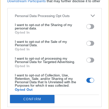
Downstream Participants
that may further disclose it to other
οποίους το antivirus σας μπορεί να εντοπίσει
third parties.
κακόβουλο λογισμικό και είναι ένας από τους λόγους
Personal Data Processing Opt Outs
για τους οποίους η τράπεζά σας μπορεί να εντοπίσει
I want to opt-out of the Sharing of my
personal data.
απάτες με πιστωτικές κάρτες πριν από εσάς»
,
Opted In
δήλωσε η Nixon.
I want to opt-out of the Sale of my
Personal Data.
Opted In
I want to opt-out of processing my
Personal Data for Targeted Advertising.
Opted In
I want to opt-out of Collection, Use,
Retention, Sale, and/or Sharing of my
Personal Data that Is Unrelated with the
Purposes for which it was collected.
Opted Out
CONFIRM