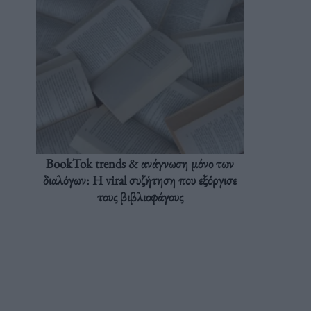
BookTok trends & ανάγνωση μόνο των
διαλόγων: Η viral συζήτηση που εξόργισε
τους βιβλιοφάγους