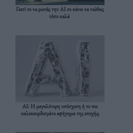
Γιατί το να ρωτάς την AI σε κάνει να νιώθεις
τόσο καλά
AI: Η μεγαλύτερη υπόσχεση ή το πιο
καλοκουρδισμένο αφήγημα της εποχής;