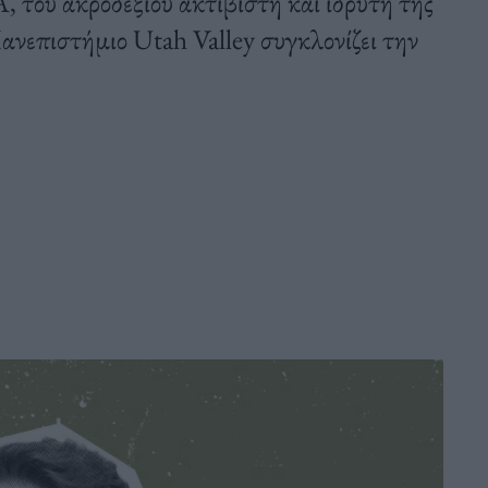
 του ακροδεξιού ακτιβιστή και ιδρυτή της
επιστήμιο Utah Valley συγκλονίζει την