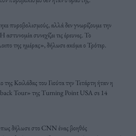
ηκε πυροβολισμούς, αλλά δεν γνωρίζουμε την
 αστυνομία συνεχίζει τις έρευνες. Το
λοιπο της ημέρας», δήλωσε ακόμα ο Τρότερ.
 της Κοιλάδας του Γιούτα την Τετάρτη ήταν η
back Tour» της Turning Point USA σε 14
, όπως δήλωσε στο CNN ένας βοηθός