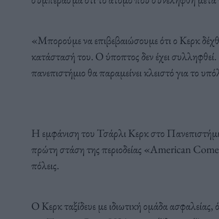
«Μπορούμε να επιβεβαιώσουμε ότι ο Κερκ δέχθ
κατάστασή του. Ο ύποπτος δεν έχει συλληφθεί. Η
πανεπιστήμιο θα παραμείνει κλειστό για το υπό
Η εμφάνιση του Τσάρλι Κερκ στο Πανεπιστήμιο
πρώτη στάση της περιοδείας «American Come
πόλεις.
Ο Κερκ ταξίδευε με ιδιωτική ομάδα ασφαλείας