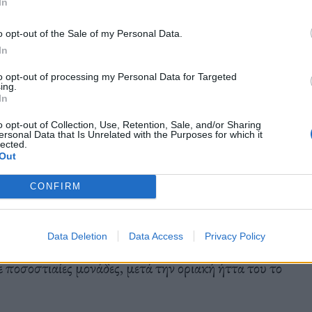
In
o opt-out of the Sale of my Personal Data.
In
κλογική εκστρατεία το 2016, ο Κερκ μετέτρεψε
ά χρηματοδοτούμενες συντηρητικές ομάδες του
to opt-out of processing my Personal Data for Targeted
ing.
In
o opt-out of Collection, Use, Retention, Sale, and/or Sharing
ersonal Data that Is Unrelated with the Purposes for which it
lected.
Out
CONFIRM
 στην εκστρατεία «get-out-the-vote» για την
ροσπαθώντας να ενεργοποιήσει τους
Data Deletion
Data Access
Privacy Policy
φίζουν. Ο Τραμπ κέρδισε την Αριζόνα, την
ε ποσοστιαίες μονάδες, μετά την οριακή ήττα του το