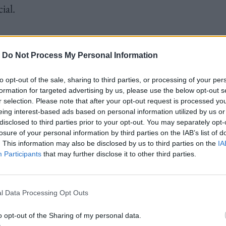
ial.
 Turning Point USA, σας ενημερώνουμε ότι νωρίς
-
Do Not Process My Personal Information
ταμοιβή του με τον Ιησού Χριστό στον
to opt-out of the sale, sharing to third parties, or processing of your per
ωση της οργάνωσης την οποία ίδρυσε ο Κερκ.
formation for targeted advertising by us, please use the below opt-out s
r selection. Please note that after your opt-out request is processed y
eing interest-based ads based on personal information utilized by us or
disclosed to third parties prior to your opt-out. You may separately opt-
losure of your personal information by third parties on the IAB’s list of
. This information may also be disclosed by us to third parties on the
IA
κό συντηρητισμό που έχει καταλάβει το
Participants
that may further disclose it to other third parties.
. Το 2012 ίδρυσε την οργάνωσή
υς και τολμώντας να εισέλθει σε
l Data Processing Opt Outs
του Ρεπουμπλικανικού Κόμματος δίσταζαν να
o opt-out of the Sharing of my personal data.