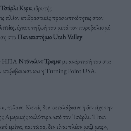
Τσάρλι Κερκ
,
ιδρυτής
τις πλέον επιδραστικές προσωπικότητες στον
τείες,
έχασε τη ζωή του
μετά τον πυροβολισμό
ωση στο
Πανεπιστήμιο Utah Valley
.
των ΗΠΑ
Ντόναλντ Τραμπ
με ανάρτησή του στα
ην επιβεβαίωσε και η Turning Point USA.
, πέθανε. Κανείς δεν καταλάβαινε ή δεν είχε την
της Αμερικής καλύτερα από τον Τσάρλι. Ήταν
 εμένα, και τώρα, δεν είναι πλέον μαζί μας»,