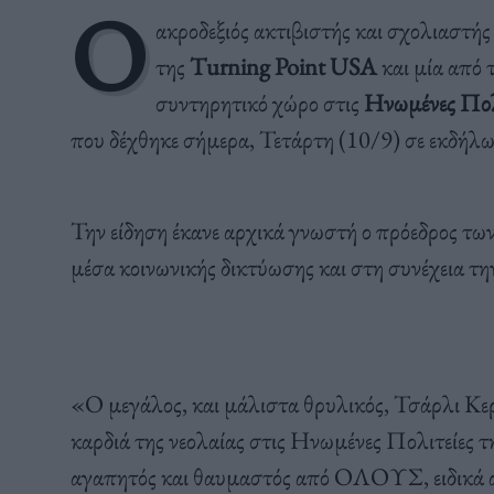
Ο
ακροδεξιός ακτιβιστής και σχολιαστής
της
Turning Point USA
και μία από 
συντηρητικό χώρο στις
Ηνωμένες Πολι
που δέχθηκε σήμερα, Τετάρτη (10/9) σε εκδήλ
Την είδηση έκανε αρχικά γνωστή ο πρόεδρος 
μέσα κοινωνικής δικτύωσης και στη συνέχεια τ
«Ο μεγάλος, και μάλιστα θρυλικός, Τσάρλι Κερκ
καρδιά της νεολαίας στις Ηνωμένες Πολιτείες 
αγαπητός και θαυμαστός από ΟΛΟΥΣ, ειδικά από