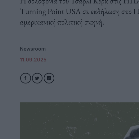
Η δολοφονία του Τσάρλι Κερκ στις ΗΠΑ,
Turning Point USA σε εκδήλωση στο Παν
αμερικανική πολιτική σκηνή.
Newsroom
11.09.2025