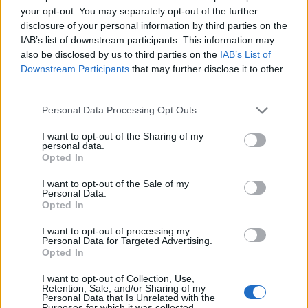
κατοικούν 2,3 εκατ. άνθρωποι και βρίσκεται μεταξύ
your opt-out. You may separately opt-out of the further
του Ισραήλ, της Αιγύπτου και της Μεσογείου.
disclosure of your personal information by third parties on the
IAB’s list of downstream participants. This information may
also be disclosed by us to third parties on the
IAB’s List of
Η σημασία του περάσματος
Downstream Participants
that may further disclose it to other
third parties.
Το Ισραήλ επέβαλε τον πλήρη αποκλεισμό στη
Personal Data Processing Opt Outs
Λωρίδα της Γάζας, διακόπτοντας την
I want to opt-out of the Sharing of my
ηλεκτροδότηση και σταματώντας όλες τις
personal data.
Opted In
προμήθειες τροφίμων και καυσίμων, απαντώντας
I want to opt-out of the Sale of my
και με αυτόν τον τρόπο στην τρομοκρατική επίθεσή
Personal Data.
Opted In
των μαχητών της Χαμάς στις 7 Οκτωβρίου.
I want to opt-out of processing my
Personal Data for Targeted Advertising.
Opted In
Ο αποκλεισμός σημαίνει ότι η μοναδική πιθανή
I want to opt-out of Collection, Use,
δίοδος για την είσοδο βοήθειας στη Γάζα είναι μέσω
Retention, Sale, and/or Sharing of my
Personal Data that Is Unrelated with the
Purposes for which it was collected.