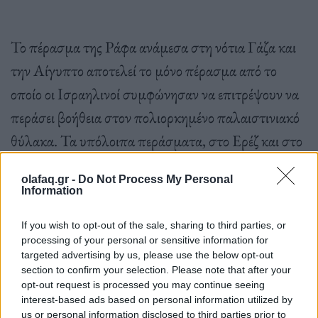
Το πέρασμα της Ράφα ανάμεσα στη νότια Γάζα και
την Αίγυπτο αποτελεί το μόνο πέρασμα από το
οποίο οι Ισραηλινοί συμφώνησαν να επιτρέψουν να
περάσει βοήθεια στον πολιορκημένο παλαιστινιακό
θύλακα. Τα υπόλοιπα περάσματα, στο Ερέζ και στο
Κερέμ Σαλόμ στα σύνορα Γάζας και Ισραήλ, έχουν
olafaq.gr -
Do Not Process My Personal
αποκλειστεί από τις ισραηλινές δυνάμεις.
Information
If you wish to opt-out of the sale, sharing to third parties, or
processing of your personal or sensitive information for
targeted advertising by us, please use the below opt-out
section to confirm your selection. Please note that after your
Το πέρασμα βρίσκεται στο νότιο τμήμα της
opt-out request is processed you may continue seeing
Λωρίδας της Γάζας, μιας στενής λωρίδας γης όπου
interest-based ads based on personal information utilized by
us or personal information disclosed to third parties prior to