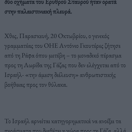
δύο οχήματα του Ερυθρού Σταυρού ήταν ορατά
στην παλαιστινιακή πλευρά.
Χθες, Παρασκευή, 20 Οκτωβρίου, ο γενικός
γραμματέας του ΟΗΕ Αντόνιο Γκουτέρες ζήτησε
από τη Ράφα όπου μετέβη – το μοναδικό πέρασμα
προς τη Λωρίδα της Γάζας που δεν ελέγχεται από το
Ισραήλ- «την άμεση διέλευση» ανθρωπιστικής
βοήθειας προς τον θύλακα.
Το Ισραήλ αρνείται κατηγορηματικά να ανοίξει τα
περάσματα που διαθέτει η χώρα προς τη Γάζα, αλλά