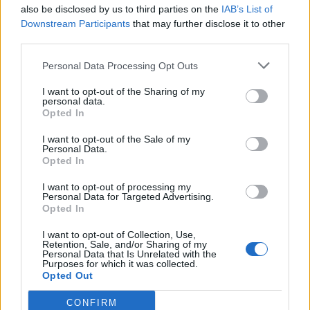
also be disclosed by us to third parties on the
IAB’s List of
Ο Άγιος Πορφύριος είναι η πιο παλιά, ενεργή ακόμη
Downstream Participants
that may further disclose it to other
εκκλησία στον παλαιστινιακό θύλακα
. Βρίσκεται σε
third parties.
ιστορική συνοικία της παλιάς Γάζας και, σύμφωνα
Personal Data Processing Opt Outs
με την παράδοση, εκεί φυλάσσονται τα λείψανα του
I want to opt-out of the Sharing of my
personal data.
Αγίου Πορφυρίου, ο οποίος διετέλεσε επίσκοπος
Opted In
Γάζας τον 5ο αιώνα.
I want to opt-out of the Sale of my
Personal Data.
Opted In
Δεν απέχει πολύ από το νοσοκομείο αλ Άχλι που
I want to opt-out of processing my
Personal Data for Targeted Advertising.
επλήγη το βράδυ της Τρίτης, με αποτέλεσμα να
Opted In
βρουν τον θάνατο 471 άνθρωποι, σύμφωνα με
I want to opt-out of Collection, Use,
Retention, Sale, and/or Sharing of my
απολογισμό της Χαμάς. Η ισλαμιστική οργάνωση
Personal Data that Is Unrelated with the
Purposes for which it was collected.
κατηγόρησε το Ισραήλ για το μακελειό στο
Opted Out
νοσοκομείο, ενώ ο ισραηλινός στρατός αποποιήθηκε
CONFIRM