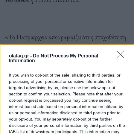
«Το Πατριαρχείο υπογραμμίζει ότι η στοχοθέτηση
των εκκλησιών, καθώς και των καταφυγίων που
προσφέρουν για την προστασία των αθώων
olafaq.gr -
Do Not Process My Personal
Information
πολιτών, κυρίως των παιδιών και των γυναικών που
έχουν χάσει τα σπίτια τους λόγω των ισραηλινών
If you wish to opt-out of the sale, sharing to third parties, or
processing of your personal or sensitive information for
αεροπορικών επιδρομών εναντίον κατοικημένων
targeted advertising by us, please use the below opt-out
περιοχών τις 13 τελευταίες ημέρες, αποτελεί
section to confirm your selection. Please note that after your
opt-out request is processed you may continue seeing
έγκλημα πολέμου και δεν μπορεί να αγνοηθεί»,
interest-based ads based on personal information utilized by
us or personal information disclosed to third parties prior to
προστίθεται ανακοίνωση.
your opt-out. You may separately opt-out of the further
disclosure of your personal information by third parties on the
IAB’s list of downstream participants. This information may