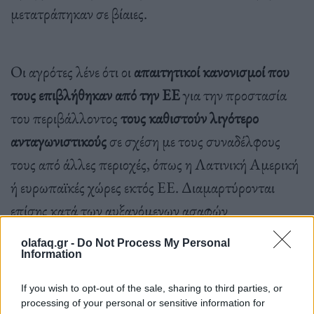
μετατράπηκαν σε βίαιες.
Οι αγρότες λένε ότι οι
απαιτητικοί κανονισμοί που
τους επιβλήθηκαν από την ΕΕ
για την προστασία
του περιβάλλοντος
τους καθιστούν λιγότερο
ανταγωνιστικούς
σε σχέση με τους συναδέλφους
τους από άλλες περιοχές, όπως η Λατινική Αμερική
ή ευρωπαϊκές χώρες εκτός ΕΕ. Διαμαρτύρονται
επίσης κατά των αυξανόμενων ασαφών
γραφειοκρατικών μέτρων που τους έχουν επιβληθεί.
olafaq.gr -
Do Not Process My Personal
Information
If you wish to opt-out of the sale, sharing to third parties, or
processing of your personal or sensitive information for