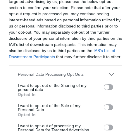
Οι διαδηλώσεις οδήγησαν την ισπανική κυβέρνηση
targeted advertising by us, please use the below opt-out
section to confirm your selection. Please note that after your
να επιχορηγήσει με επιπλέον 269 εκατομμύρια ευρώ
opt-out request is processed you may continue seeing
interest-based ads based on personal information utilized by
έως και 140.000 αγρότες και την ΕΕ να αποσύρει το
us or personal information disclosed to third parties prior to
νομοσχέδιο για τη μείωση κατά το ήμισυ της χρήσης
your opt-out. You may separately opt-out of the further
disclosure of your personal information by third parties on the
παρασιτοκτόνων στο μπλοκ, στο οποίο αντιτίθενται
IAB’s list of downstream participants. This information may
οι αγρότες.
also be disclosed by us to third parties on the
IAB’s List of
Downstream Participants
that may further disclose it to other
third parties.
Personal Data Processing Opt Outs
I want to opt-out of the Sharing of my
personal data.
Πηγή: ΑΠΕ-ΜΠΕ
Opted In
I want to opt-out of the Sale of my
Personal Data.
Ακολουθήστε το OLAFAQ
Opted In
στο Google News
I want to opt-out of processing my
Personal Data for Targeted Advertising.