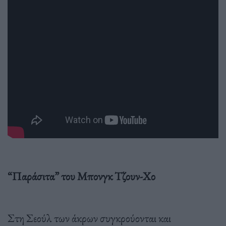
“Παράσιτα” του Μπονγκ Τζουν-Χο
Στη Σεούλ των άκρων συγκρούονται και