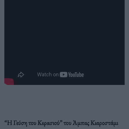
“Η Γεύση του Κερασιού” του Άμπας Κιαροστάμι