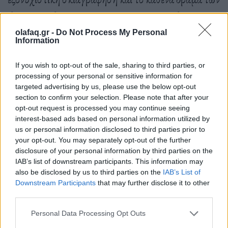
ιδανικά σχεδιασμένων χαρακτήρων στην ιδανική
μουσική, που παρεμβαίνει κι οδηγεί τον θεατή στις
olafaq.gr -
Do Not Process My Personal
Information
εξελίξεις, ως βασικό μέσο του ξετυλίγματος της
πλοκής. Ένα εξαιρετικό παζλ, ένα κομψοτέχνημα,
If you wish to opt-out of the sale, sharing to third parties, or
processing of your personal or sensitive information for
ένας σύγχρονος κήπος της Εδέμ γεμάτος
targeted advertising by us, please use the below opt-out
πειρασμούς. Μία πολυεπίπεδη εκδίκηση και ένα
section to confirm your selection. Please note that after your
opt-out request is processed you may continue seeing
μήνυμα για την ματαιότητα και το τέλος του κόσμου
interest-based ads based on personal information utilized by
us or personal information disclosed to third parties prior to
μας.
your opt-out. You may separately opt-out of the further
disclosure of your personal information by third parties on the
IAB’s list of downstream participants. This information may
also be disclosed by us to third parties on the
IAB’s List of
Downstream Participants
that may further disclose it to other
third parties.
Personal Data Processing Opt Outs