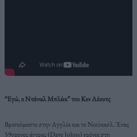
“Eγώ, ο Ντάνιελ Μπλέικ” του Κεν Λόουτς
Βρισκόμαστε στην Αγγλία και το Νιούκασλ. Ένας
59χρονος άντρας (Dave Johns) χρόνια στη